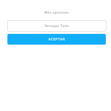
Opiniones
Más opciones
Otros servicios
Denegar Todo
Inmobiliaria
ACEPTAR
Hipoteca fija
Hipoteca variable
Hipoteca mixta
Herencias
Divorcios
Administración de fincas
Modelos de contrato de alquiler
Seguros