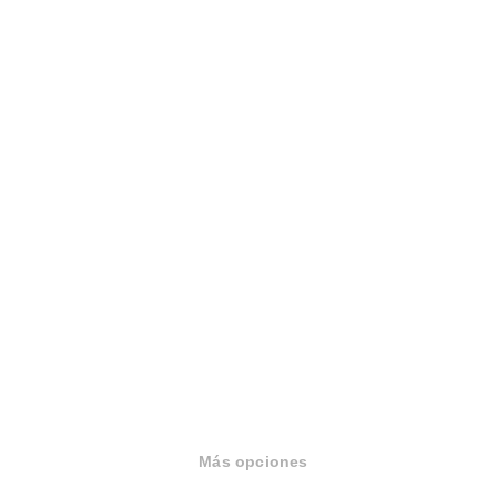
Sobre Housfy
Housfy Blog
Trabaja en Housfy
Trabaja como agente PRO
Press
Opiniones
Más opciones