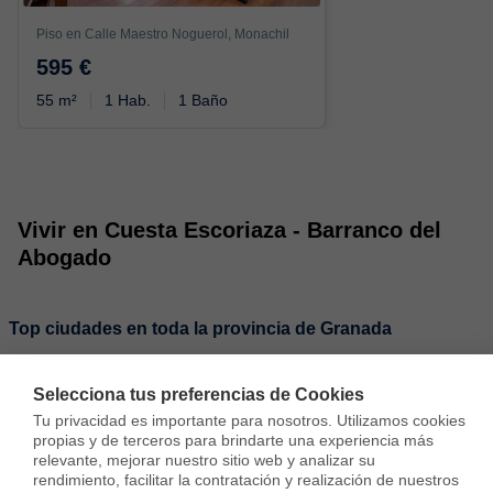
Piso en Calle Maestro Noguerol, Monachil
595 €
55 m²
1 Hab.
1 Baño
Vivir en Cuesta Escoriaza - Barranco del
Abogado
Top ciudades en toda la provincia de Granada
Alquiler Viviendas en Monachil
Selecciona tus preferencias de Cookies
Tu privacidad es importante para nosotros. Utilizamos cookies 
propias y de terceros para brindarte una experiencia más 
relevante, mejorar nuestro sitio web y analizar su 
rendimiento, facilitar la contratación y realización de nuestros 