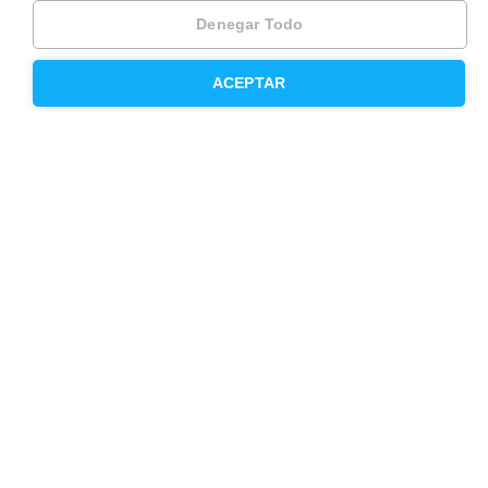
Otros servicios
Denegar Todo
Inmobiliaria
ACEPTAR
Hipoteca fija
Hipoteca variable
Hipoteca mixta
Herencias
Divorcios
Administración de fincas
Modelos de contrato de alquiler
Seguros
Servicios en tu ciudad