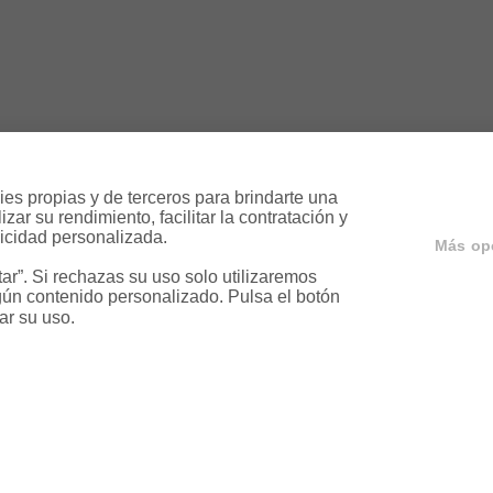
es propias y de terceros para brindarte una 
ar su rendimiento, facilitar la contratación y 
icidad personalizada.

Más op
r”. Si rechazas su uso solo utilizaremos 
ún contenido personalizado. Pulsa el botón 
ar su uso.
ervicios
Servicios en tu ciud