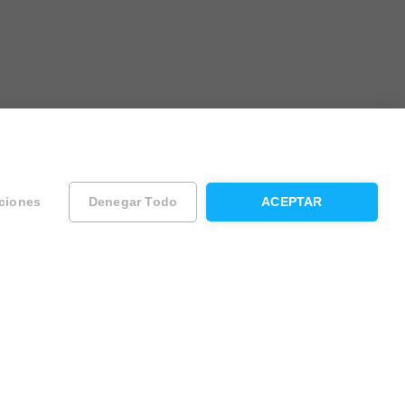
ciones
Denegar Todo
ACEPTAR
ad
Contacta con Housfy