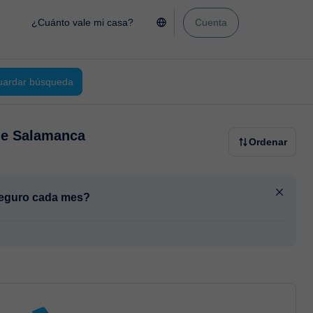
¿Cuánto vale mi casa?
Cuenta
ardar búsqueda
de Salamanca
Ordenar
 seguro cada mes?