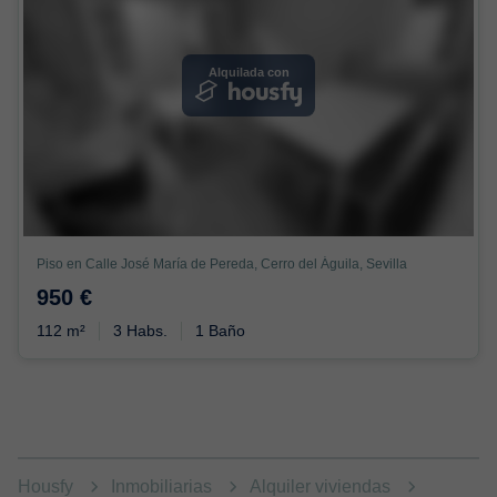
Alquilada con
Piso en Calle José María de Pereda, Cerro del Águila, Sevilla
950 €
112 m²
3 Habs.
1 Baño
Housfy
Inmobiliarias
Alquiler viviendas