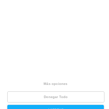
Sobre Housfy
Housfy Blog
Trabaja en Housfy
Trabaja como agente PRO
Press
Más opciones
Opiniones
Denegar Todo
Otros servicios