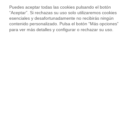
Calcula precio piso en
Zaragoza
Puedes aceptar todas las cookies pulsando el botón 
“Aceptar”. Si rechazas su uso solo utilizaremos cookies 
esenciales y desafortunadamente no recibirás ningún 
contenido personalizado. Pulsa el botón “Más opciones” 
para ver más detalles y configurar o rechazar su uso.
Sobre Housfy
Housfy Blog
Trabaja en Housfy
Trabaja como agente PRO
Press
Opiniones
Otros servicios