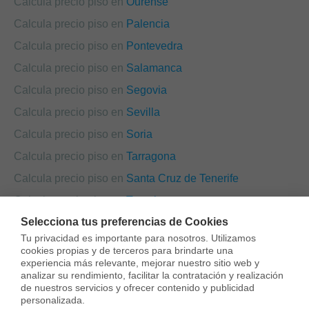
Calcula precio piso en
Ourense
Calcula precio piso en
Palencia
Calcula precio piso en
Pontevedra
Calcula precio piso en
Salamanca
Calcula precio piso en
Segovia
Calcula precio piso en
Sevilla
Calcula precio piso en
Soria
Calcula precio piso en
Tarragona
Calcula precio piso en
Santa Cruz de Tenerife
Calcula precio piso en
Teruel
Selecciona tus preferencias de Cookies
Calcula precio piso en
Toledo
Tu privacidad es importante para nosotros. Utilizamos 
Calcula precio piso en
València
cookies propias y de terceros para brindarte una 
experiencia más relevante, mejorar nuestro sitio web y 
Calcula precio piso en
Valladolid
analizar su rendimiento, facilitar la contratación y realización 
de nuestros servicios y ofrecer contenido y publicidad 
Calcula precio piso en
Zamora
personalizada.
