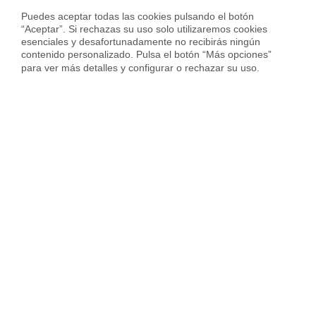
Calcula precio piso en
Zaragoza
Puedes aceptar todas las cookies pulsando el botón 
“Aceptar”. Si rechazas su uso solo utilizaremos cookies 
esenciales y desafortunadamente no recibirás ningún 
contenido personalizado. Pulsa el botón “Más opciones” 
para ver más detalles y configurar o rechazar su uso.
Sobre Housfy
Housfy Blog
Trabaja en Housfy
Trabaja como agente PRO
Press
Opiniones
Otros servicios