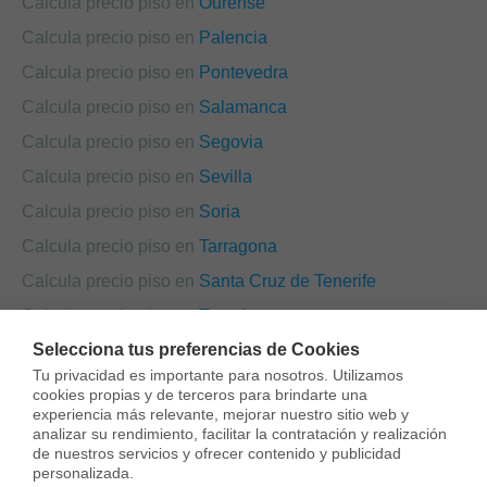
Calcula precio piso en
Ourense
Calcula precio piso en
Palencia
Calcula precio piso en
Pontevedra
Calcula precio piso en
Salamanca
Calcula precio piso en
Segovia
Calcula precio piso en
Sevilla
Calcula precio piso en
Soria
Calcula precio piso en
Tarragona
Calcula precio piso en
Santa Cruz de Tenerife
Calcula precio piso en
Teruel
Selecciona tus preferencias de Cookies
Calcula precio piso en
Toledo
Tu privacidad es importante para nosotros. Utilizamos 
Calcula precio piso en
València
cookies propias y de terceros para brindarte una 
experiencia más relevante, mejorar nuestro sitio web y 
Calcula precio piso en
Valladolid
analizar su rendimiento, facilitar la contratación y realización 
de nuestros servicios y ofrecer contenido y publicidad 
Calcula precio piso en
Zamora
personalizada.
