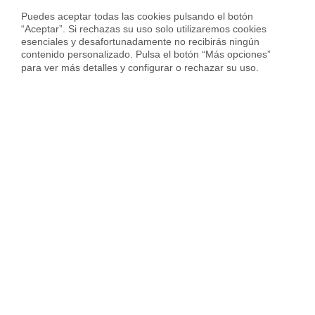
Calcula precio piso en
Zaragoza
Puedes aceptar todas las cookies pulsando el botón 
“Aceptar”. Si rechazas su uso solo utilizaremos cookies 
esenciales y desafortunadamente no recibirás ningún 
contenido personalizado. Pulsa el botón “Más opciones” 
para ver más detalles y configurar o rechazar su uso.
Sobre Housfy
Housfy Blog
Trabaja en Housfy
Trabaja como agente PRO
Press
Opiniones
Otros servicios