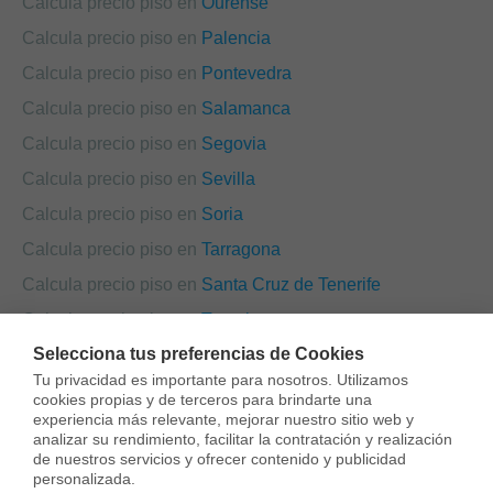
Calcula precio piso en
Ourense
Calcula precio piso en
Palencia
Calcula precio piso en
Pontevedra
Calcula precio piso en
Salamanca
Calcula precio piso en
Segovia
Calcula precio piso en
Sevilla
Calcula precio piso en
Soria
Calcula precio piso en
Tarragona
Calcula precio piso en
Santa Cruz de Tenerife
Calcula precio piso en
Teruel
Selecciona tus preferencias de Cookies
Calcula precio piso en
Toledo
Tu privacidad es importante para nosotros. Utilizamos 
Calcula precio piso en
València
cookies propias y de terceros para brindarte una 
experiencia más relevante, mejorar nuestro sitio web y 
Calcula precio piso en
Valladolid
analizar su rendimiento, facilitar la contratación y realización 
de nuestros servicios y ofrecer contenido y publicidad 
Calcula precio piso en
Zamora
personalizada.
