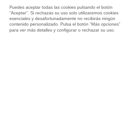
Calcula precio piso en
Zaragoza
Puedes aceptar todas las cookies pulsando el botón 
“Aceptar”. Si rechazas su uso solo utilizaremos cookies 
esenciales y desafortunadamente no recibirás ningún 
contenido personalizado. Pulsa el botón “Más opciones” 
para ver más detalles y configurar o rechazar su uso.
Sobre Housfy
Housfy Blog
Trabaja en Housfy
Trabaja como agente PRO
Press
Opiniones
Otros servicios