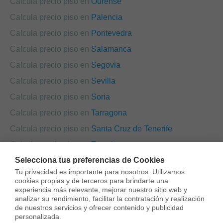
Calcula precio piso en
Ourense
Calcula precio piso en
Palencia
Calcula precio piso en
Pontevedra
Calcula precio piso en
Salamanca
Calcula precio piso en
Segovia
Calcula precio piso en
Sevilla
Calcula precio piso en
Soria
Calcula precio piso en
Tarragona
Calcula precio piso en
Santa Cruz de Tenerife
Calcula precio piso en
Teruel
Selecciona tus preferencias de Cookies
Calcula precio piso en
Toledo
Tu privacidad es importante para nosotros. Utilizamos 
Calcula precio piso en
València
cookies propias y de terceros para brindarte una 
experiencia más relevante, mejorar nuestro sitio web y 
Calcula precio piso en
Valladolid
analizar su rendimiento, facilitar la contratación y realización 
de nuestros servicios y ofrecer contenido y publicidad 
Calcula precio piso en
Zamora
personalizada.
