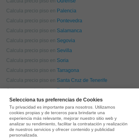
Calcula precio piso en
Ourense
Calcula precio piso en
Palencia
Calcula precio piso en
Pontevedra
Calcula precio piso en
Salamanca
Calcula precio piso en
Segovia
Calcula precio piso en
Sevilla
Calcula precio piso en
Soria
Calcula precio piso en
Tarragona
Calcula precio piso en
Santa Cruz de Tenerife
Calcula precio piso en
Teruel
Selecciona tus preferencias de Cookies
Calcula precio piso en
Toledo
Tu privacidad es importante para nosotros. Utilizamos 
Calcula precio piso en
València
cookies propias y de terceros para brindarte una 
experiencia más relevante, mejorar nuestro sitio web y 
Calcula precio piso en
Valladolid
analizar su rendimiento, facilitar la contratación y realización 
de nuestros servicios y ofrecer contenido y publicidad 
Calcula precio piso en
Zamora
personalizada.
