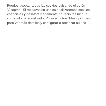
Calcula precio piso en
Zaragoza
Puedes aceptar todas las cookies pulsando el botón 
“Aceptar”. Si rechazas su uso solo utilizaremos cookies 
esenciales y desafortunadamente no recibirás ningún 
contenido personalizado. Pulsa el botón “Más opciones” 
para ver más detalles y configurar o rechazar su uso.
Sobre Housfy
Housfy Blog
Trabaja en Housfy
Trabaja como agente PRO
Press
Opiniones
Otros servicios