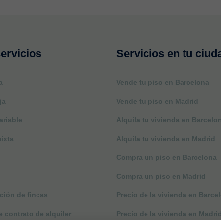
ervicios
Servicios en tu ciud
a
Vende tu piso en Barcelona
ja
Vende tu piso en Madrid
ariable
Alquila tu vivienda en Barcelo
ixta
Alquila tu vivienda en Madrid
Compra un piso en Barcelona
Compra un piso en Madrid
ción de fincas
Precio de la vivienda en Barce
 contrato de alquiler
Precio de la vivienda en Madri