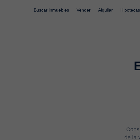
Buscar inmuebles
Vender
Alquilar
Hipotecas
E
Consu
de la 