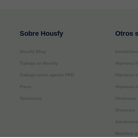
Sobre Housfy
Otros s
Housfy Blog
Inmobiliari
Trabaja en Housfy
Hipoteca fi
Trabaja como agente PRO
Hipoteca v
Press
Hipoteca m
Opiniones
Herencias
Divorcios
Administra
Modelos de