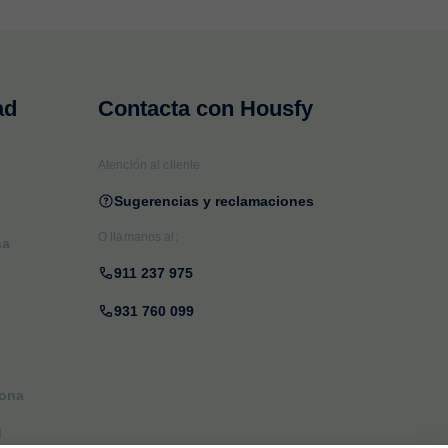
ad
Contacta con Housfy
Atención al cliente
Sugerencias y reclamaciones
O llámanos al:
na
911 237 975
931 760 099
lona
d