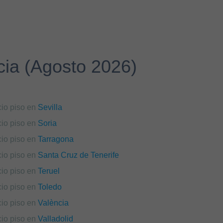
ncia (Agosto 2026)
cio piso en
Sevilla
cio piso en
Soria
cio piso en
Tarragona
cio piso en
Santa Cruz de Tenerife
cio piso en
Teruel
cio piso en
Toledo
cio piso en
València
cio piso en
Valladolid