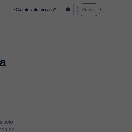
¿Cuánto vale mi casa?
Cuenta
la
precio
casa de