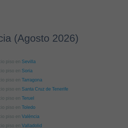
ncia (Agosto 2026)
cio piso en
Sevilla
cio piso en
Soria
cio piso en
Tarragona
cio piso en
Santa Cruz de Tenerife
cio piso en
Teruel
cio piso en
Toledo
cio piso en
València
cio piso en
Valladolid