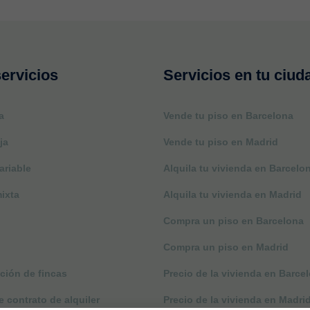
ervicios
Servicios en tu ciud
a
Vende tu piso en Barcelona
ja
Vende tu piso en Madrid
ariable
Alquila tu vivienda en Barcelo
ixta
Alquila tu vivienda en Madrid
Compra un piso en Barcelona
Compra un piso en Madrid
ción de fincas
Precio de la vivienda en Barce
 contrato de alquiler
Precio de la vivienda en Madri