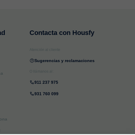
ad
Contacta con Housfy
Atención al cliente
Sugerencias y reclamaciones
O llámanos al:
na
911 237 975
931 760 099
lona
d