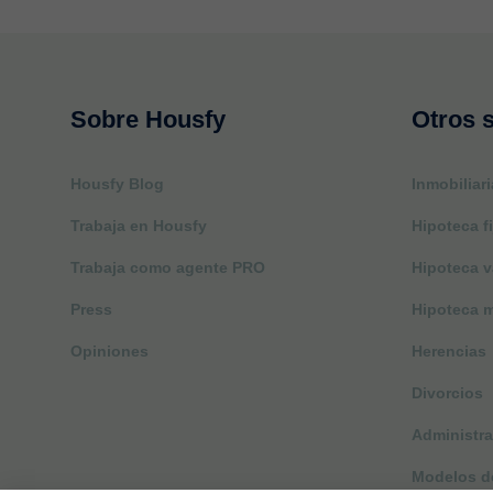
Sobre Housfy
Otros s
Housfy Blog
Inmobiliari
Trabaja en Housfy
Hipoteca fi
Trabaja como agente PRO
Hipoteca v
Press
Hipoteca m
Opiniones
Herencias
Divorcios
Administra
Modelos de