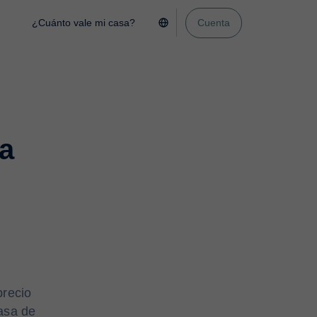
¿Cuánto vale mi casa?
Cuenta
la
precio
casa de