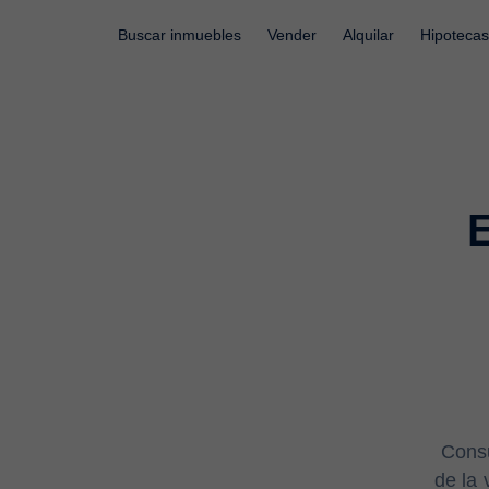
Buscar inmuebles
Vender
Alquilar
Hipotecas
E
Consu
de la 