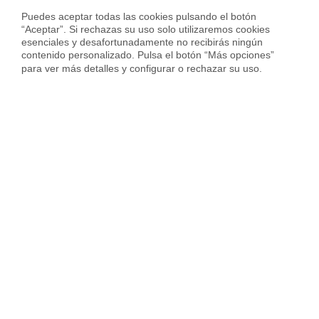
Calcula precio piso en
Zaragoza
Puedes aceptar todas las cookies pulsando el botón 
“Aceptar”. Si rechazas su uso solo utilizaremos cookies 
esenciales y desafortunadamente no recibirás ningún 
contenido personalizado. Pulsa el botón “Más opciones” 
para ver más detalles y configurar o rechazar su uso.
Sobre Housfy
Housfy Blog
Trabaja en Housfy
Trabaja como agente PRO
Press
Opiniones
Otros servicios