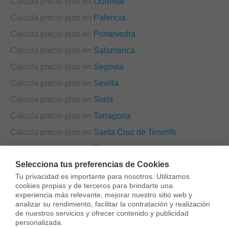
Calcula precio piso en
Ourense
Calcula precio piso en
Palencia
Calcula precio piso en
Pontevedra
Calcula precio piso en
Salamanca
Calcula precio piso en
Segovia
Calcula precio piso en
Sevilla
Calcula precio piso en
Soria
Calcula precio piso en
Tarragona
Calcula precio piso en
Santa Cruz de Tenerife
Calcula precio piso en
Teruel
Selecciona tus preferencias de Cookies
Calcula precio piso en
Toledo
Tu privacidad es importante para nosotros. Utilizamos 
Calcula precio piso en
València
cookies propias y de terceros para brindarte una 
experiencia más relevante, mejorar nuestro sitio web y 
Calcula precio piso en
Valladolid
analizar su rendimiento, facilitar la contratación y realización 
de nuestros servicios y ofrecer contenido y publicidad 
Calcula precio piso en
Zamora
personalizada.
