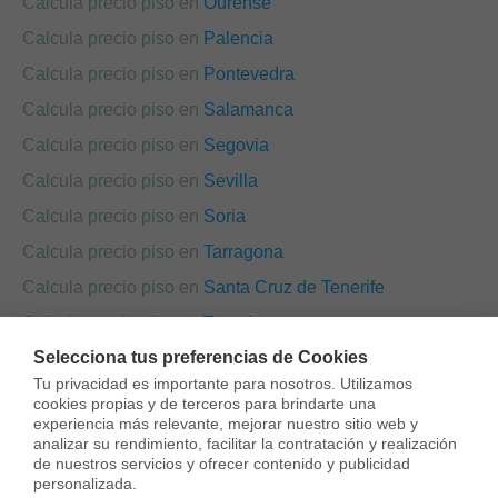
Calcula precio piso en
Ourense
Calcula precio piso en
Palencia
Calcula precio piso en
Pontevedra
Calcula precio piso en
Salamanca
Calcula precio piso en
Segovia
Calcula precio piso en
Sevilla
Calcula precio piso en
Soria
Calcula precio piso en
Tarragona
Calcula precio piso en
Santa Cruz de Tenerife
Calcula precio piso en
Teruel
Selecciona tus preferencias de Cookies
Calcula precio piso en
Toledo
Tu privacidad es importante para nosotros. Utilizamos 
Calcula precio piso en
València
cookies propias y de terceros para brindarte una 
experiencia más relevante, mejorar nuestro sitio web y 
Calcula precio piso en
Valladolid
analizar su rendimiento, facilitar la contratación y realización 
de nuestros servicios y ofrecer contenido y publicidad 
Calcula precio piso en
Zamora
personalizada.
