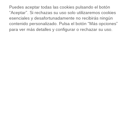
Calcula precio piso en
Zaragoza
Puedes aceptar todas las cookies pulsando el botón 
“Aceptar”. Si rechazas su uso solo utilizaremos cookies 
esenciales y desafortunadamente no recibirás ningún 
contenido personalizado. Pulsa el botón “Más opciones” 
para ver más detalles y configurar o rechazar su uso.
Sobre Housfy
Housfy Blog
Trabaja en Housfy
Trabaja como agente PRO
Press
Opiniones
Otros servicios