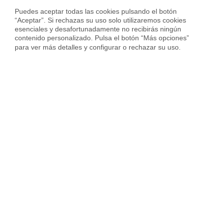
Calcula precio piso en
Zaragoza
Puedes aceptar todas las cookies pulsando el botón 
“Aceptar”. Si rechazas su uso solo utilizaremos cookies 
esenciales y desafortunadamente no recibirás ningún 
contenido personalizado. Pulsa el botón “Más opciones” 
para ver más detalles y configurar o rechazar su uso.
Sobre Housfy
Housfy Blog
Trabaja en Housfy
Trabaja como agente PRO
Press
Opiniones
Otros servicios