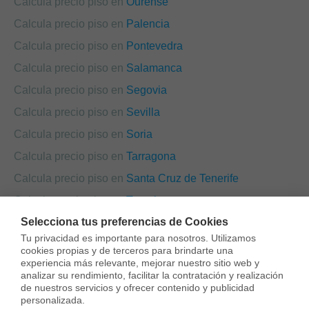
Calcula precio piso en
Ourense
Calcula precio piso en
Palencia
Calcula precio piso en
Pontevedra
Calcula precio piso en
Salamanca
Calcula precio piso en
Segovia
Calcula precio piso en
Sevilla
Calcula precio piso en
Soria
Calcula precio piso en
Tarragona
Calcula precio piso en
Santa Cruz de Tenerife
Calcula precio piso en
Teruel
Selecciona tus preferencias de Cookies
Calcula precio piso en
Toledo
Tu privacidad es importante para nosotros. Utilizamos 
Calcula precio piso en
València
cookies propias y de terceros para brindarte una 
experiencia más relevante, mejorar nuestro sitio web y 
Calcula precio piso en
Valladolid
analizar su rendimiento, facilitar la contratación y realización 
de nuestros servicios y ofrecer contenido y publicidad 
Calcula precio piso en
Zamora
personalizada.
