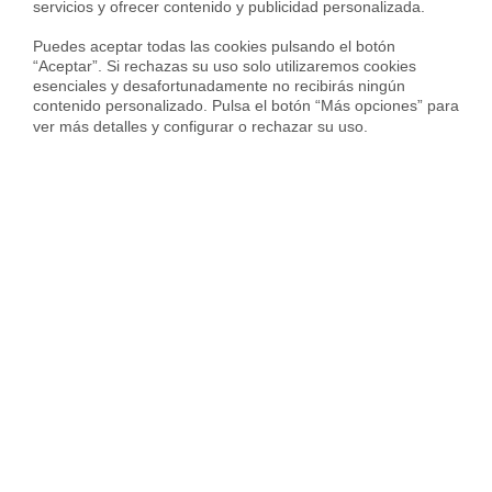
servicios y ofrecer contenido y publicidad personalizada.

Puedes aceptar todas las cookies pulsando el botón 
“Aceptar”. Si rechazas su uso solo utilizaremos cookies 
esenciales y desafortunadamente no recibirás ningún 
contenido personalizado. Pulsa el botón “Más opciones” para 
ver más detalles y configurar o rechazar su uso.
Alquilada con
Casa en Partida corralets, complejo las perlas, Gargasindi, Calpe
990 €
120 m²
2 Habs.
2 Baños