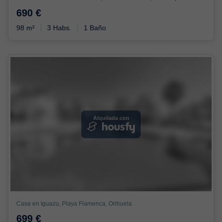
690 €
98 m²
3 Habs.
1 Baño
Alquilada con
Casa en Iguazu, Playa Flamenca, Orihuela
699 €