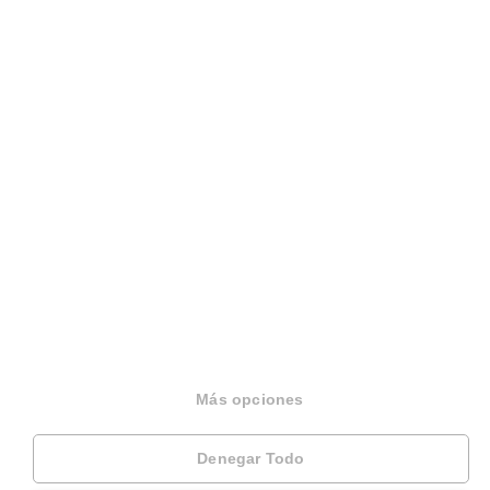
Opiniones
Otros servicios
Inmobiliaria
Hipoteca fija
Hipoteca variable
Hipoteca mixta
Herencias
Divorcios
Más opciones
Administración de fincas
Denegar Todo
Modelos de contrato de alquiler