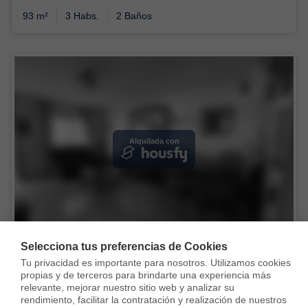
93 m²
3 Habs.
2 Baños
Alquilada con
Selecciona tus preferencias de Cookies
Tu privacidad es importante para nosotros. Utilizamos cookies 
Casa en Calle Dulcinea, Aguas Nuevas, Torrevieja
propias y de terceros para brindarte una experiencia más 
950 €
relevante, mejorar nuestro sitio web y analizar su 
rendimiento, facilitar la contratación y realización de nuestros 
100 m²
3 Habs.
2 Baños