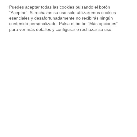
"E
Puedes aceptar todas las cookies pulsando el botón 
4,3
·
Muy Bueno
tr
“Aceptar”. Si rechazas su uso solo utilizaremos cookies 
esenciales y desafortunadamente no recibirás ningún 
Ly
contenido personalizado. Pulsa el botón “Más opciones” 
Ve
Basado en
4.284 reseñas
verificadas en Google
para ver más detalles y configurar o rechazar su uso.
Ma
Seguro que
tienes preguntas
sobre el Cobro Garantizado
Housfy