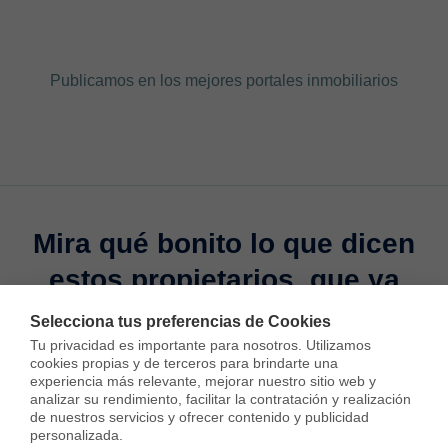
Publicamos en los mejores portales inmobiliarios
Mira qué bonito
lo que dicen
estos propietarios, que ya
disfrutan del Cobro
Selecciona tus preferencias de Cookies
Garantizado Housfy
Tu privacidad es importante para nosotros. Utilizamos 
cookies propias y de terceros para brindarte una 
experiencia más relevante, mejorar nuestro sitio web y 
analizar su rendimiento, facilitar la contratación y realización 
de nuestros servicios y ofrecer contenido y publicidad 
personalizada.
