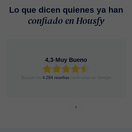
Lo que dicen quienes ya han
confiado en Housfy
"M
4,3
·
Muy Bueno
po
po
Ve
Basado en
4.284 reseñas
verificadas en Google
Mar