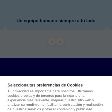
Un equipo humano siempre a tu lado
Cuéntanos qué necesitas
Selecciona tus preferencias de Cookies
Tu privacidad es importante para nosotros. Utilizamos 
Analizamos tu situación con el especialista que
cookies propias y de terceros para brindarte una 
experiencia más relevante, mejorar nuestro sitio web y 
necesitas.
analizar su rendimiento, facilitar la contratación y realización 
Te decimos qué podemos hacer — y qué no. Sin
de nuestros servicios y ofrecer contenido y publicidad 