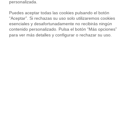
rodeos.
personalizada.

Te proponemos un plan claro para los próximos pasos.
Puedes aceptar todas las cookies pulsando el botón 
“Aceptar”. Si rechazas su uso solo utilizaremos cookies 
esenciales y desafortunadamente no recibirás ningún 
contenido personalizado. Pulsa el botón “Más opciones” 
Hablar con un especialista
para ver más detalles y configurar o rechazar su uso.
Todo sobre vivienda desde
dentro
Vender piso
17 jun 2026
Vender piso
2 jun 2