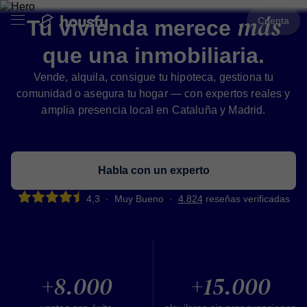
más
Cuenta
Tu vivienda merece
que una inmobiliaria.
Vende, alquila, consigue tu hipoteca, gestiona tu
comunidad o asegura tu hogar — con expertos reales y
amplia presencia local en Cataluña y Madrid.
Habla con un experto
4,3
·
Muy Bueno
·
4.824
reseñas verificadas
+8.000
+15.000