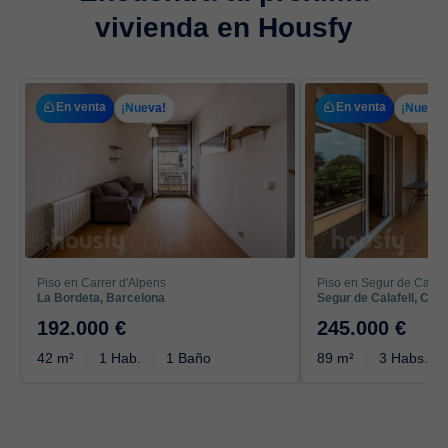
vivienda en Housfy
En venta
En venta
¡Nueva!
¡Nueva!
Piso en Carrer d'Alpens
Piso en Segur de Calafe
La Bordeta, Barcelona
Segur de Calafell, Calaf
192.000 €
245.000 €
42 m²
1 Hab.
1 Baño
89 m²
3 Habs.