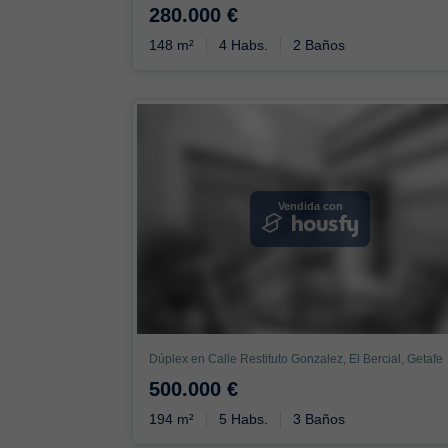
280.000 €
148 m²
4 Habs.
2 Baños
Vendida con
Dúplex en Calle Restituto Gonzalez, El Bercial, Getafe
500.000 €
194 m²
5 Habs.
3 Baños