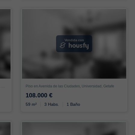
Vendida con
Dúplex en Colonia Nuestra Señora de Loreto, Sector 3, Getafe
Piso en Avenida de las Ciudades, Universidad, Getafe
108.000 €
59 m²
3 Habs.
1 Baño