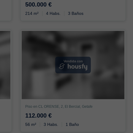
500.000 €
214 m²
4 Habs.
3 Baños
Vendida con
Piso en CL ORENSE, 2, El Bercial, Getafe
112.000 €
56 m²
3 Habs.
1 Baño