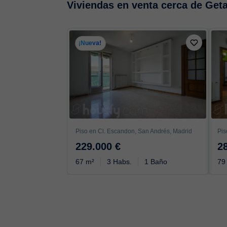
Viviendas en venta cerca de Get
¡Nueva!
Piso en Cl. Escandon, San Andrés, Madrid
229.000 €
2
67 m²
3 Habs.
1 Baño
79