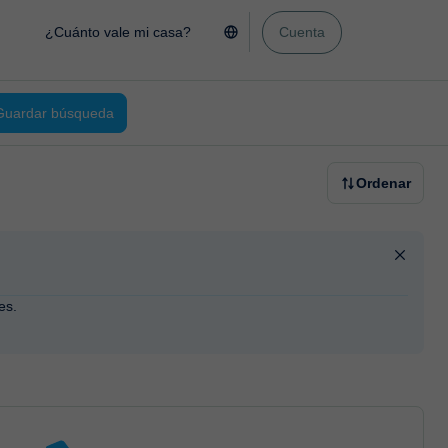
¿Cuánto vale mi casa?
Cuenta
Guardar búsqueda
Ordenar
es.