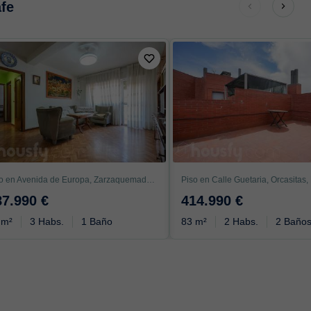
afe
Piso en Avenida de Europa, Zarzaquemada, Leganés
Piso en Calle Guetaria, Orcasitas,
87.990 €
414.990 €
 m²
3 Habs.
1 Baño
83 m²
2 Habs.
2 Baño