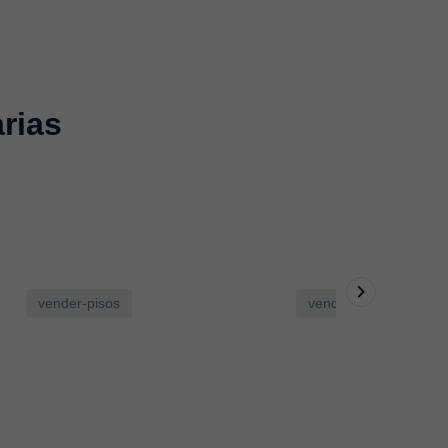
rias
vender-pisos
vender-pisos