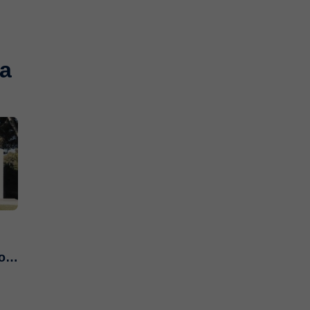
na
con