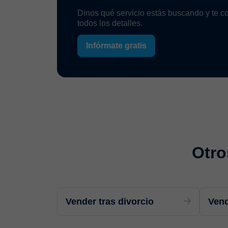
Dinos qué servicio estás buscando y te 
todos los detalles.
Infórmate gratis
Otro
Vender tras divorcio
Vend