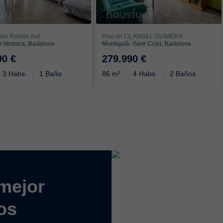
lle Ramon llull
Piso en CL ANGEL GUIMERA
p Ventura, Badalona
Montigalà -Sant Crist, Badalona
90 €
279.990 €
3 Habs.
1 Baño
86 m²
4 Habs.
2 Baños
mejor
os