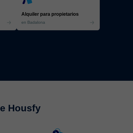
Alquiler para propietarios
en Badalona
de Housfy