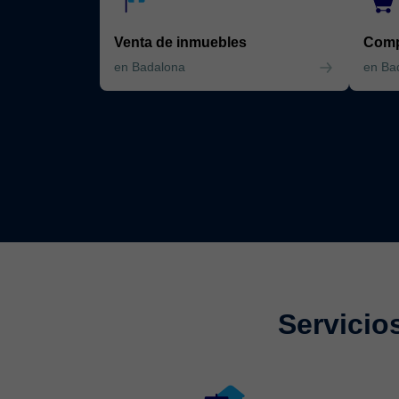
Venta de inmuebles
Comp
en Badalona
en Ba
Servicio