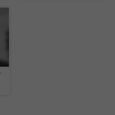
Piso en Calle General Primo de Rivera, Casco Histórico-Santa Cruz, Alicante / Alacant