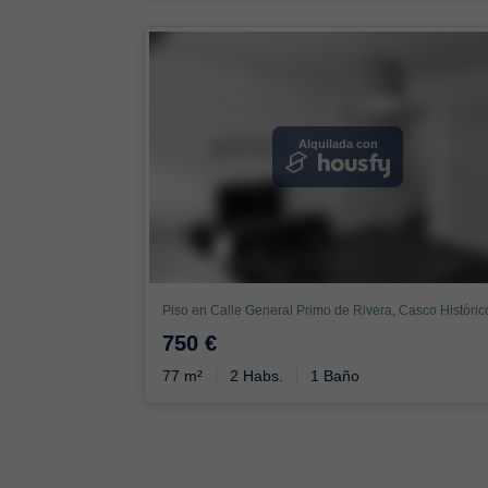
Alquilada con
750 €
77 m²
2 Habs.
1 Baño