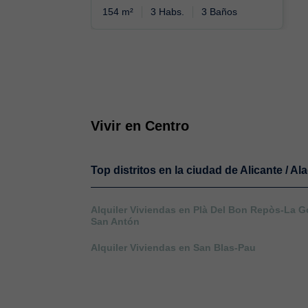
154 m²
3 Habs.
3 Baños
Vivir en Centro
Top distritos en la ciudad de Alicante / Al
Alquiler Viviendas en Plà Del Bon Repòs-La G
San Antón
Alquiler Viviendas en San Blas-Pau