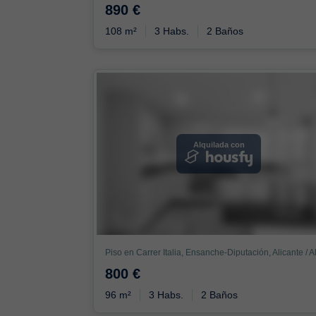
890 €
108 m²
3 Habs.
2 Baños
Alquilada con
800 €
96 m²
3 Habs.
2 Baños