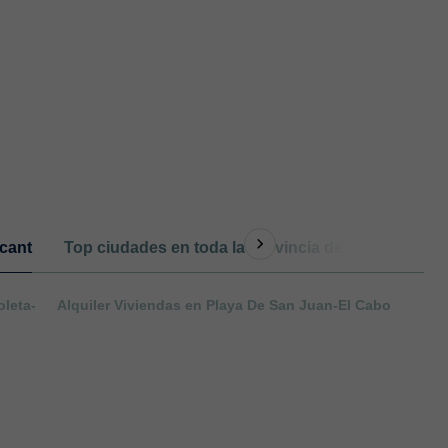
acant
Top ciudades en toda la provincia de Alicante
O
oleta-
Alquiler Viviendas en Playa De San Juan-El Cabo