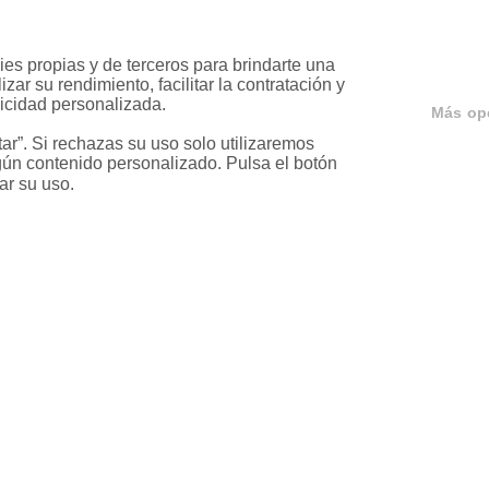
es propias y de terceros para brindarte una 
ar su rendimiento, facilitar la contratación y 
icidad personalizada.

Más op
r”. Si rechazas su uso solo utilizaremos 
ún contenido personalizado. Pulsa el botón 
ar su uso.
ervicios
Servicios en tu ciud
a
Vende tu piso en Barcelona
ja
Vende tu piso en Madrid
ariable
Alquila tu vivienda en Barcelo