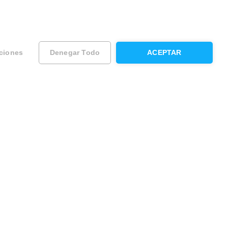
ciones
Denegar Todo
ACEPTAR
ad
Contacta con Housfy
Atención al cliente
Sugerencias y reclamaciones
O llámanos al:
na