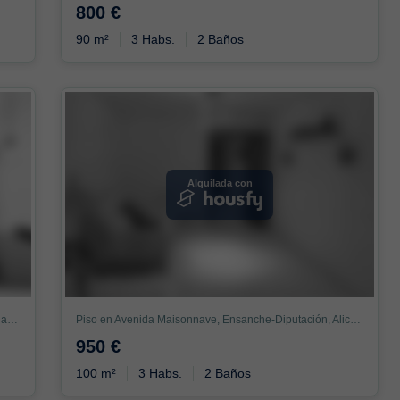
800 €
90 m²
3 Habs.
2 Baños
Alquilada con
Piso en Carrer Italia, Ensanche-Diputación, Alicante / Alacant
Piso en Avenida Maisonnave, Ensanche-Diputación, Alicante / Alacant
950 €
100 m²
3 Habs.
2 Baños