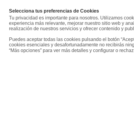
Selecciona tus preferencias de Cookies
Tu privacidad es importante para nosotros. Utilizamos cooki
experiencia más relevante, mejorar nuestro sitio web y analiz
realización de nuestros servicios y ofrecer contenido y publ
Puedes aceptar todas las cookies pulsando el botón “Acepta
cookies esenciales y desafortunadamente no recibirás ning
“Más opciones” para ver más detalles y configurar o rechaz
Sobre Housfy
Otros s
Housfy Blog
Inmobiliari
Trabaja en Housfy
Hipoteca fi
Trabaja como agente PRO
Hipoteca v