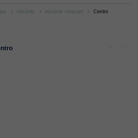
ndas
Alicante
Alicante / Alacant
Centro
entro