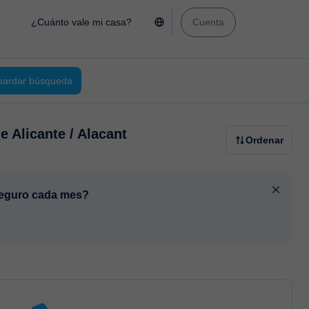
¿Cuánto vale mi casa?
Cuenta
ardar búsqueda
e Alicante / Alacant
Ordenar
 seguro cada mes?