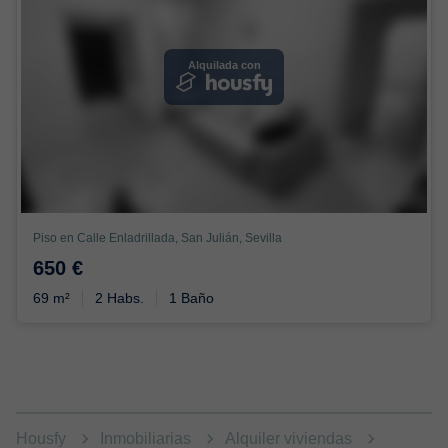
Alquilada con
Piso en Calle Enladrillada, San Julián, Sevilla
650 €
69 m²
2 Habs.
1 Baño
Housfy
Inmobiliarias
Alquiler viviendas