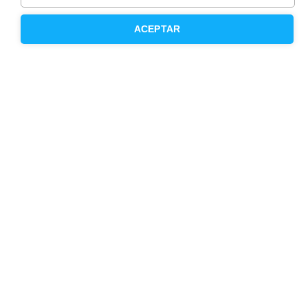
Inmobiliaria
ACEPTAR
Hipoteca fija
Hipoteca variable
Hipoteca mixta
Herencias
Divorcios
Administración de fincas
Modelos de contrato de alquiler
Seguros
Servicios en tu ciudad