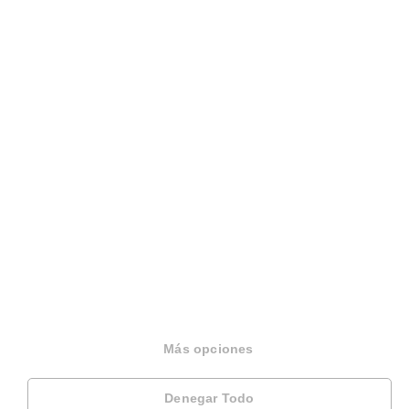
Sobre Housfy
Housfy Blog
Trabaja en Housfy
Trabaja como agente PRO
Press
Opiniones
Más opciones
Otros servicios
Denegar Todo