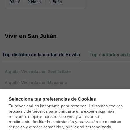
96 m²
2 Habs.
1 Baño
Vivir en San Julián
Top distritos en la ciudad de Sevilla
Top ciudades en to
Alquiler Viviendas en Sevilla Este
Alquiler Viviendas en Macarena
Alquiler Viviendas en Nervión
Selecciona tus preferencias de Cookies
Tu privacidad es importante para nosotros. Utilizamos cookies 
propias y de terceros para brindarte una experiencia más 
relevante, mejorar nuestro sitio web y analizar su 
rendimiento, facilitar la contratación y realización de nuestros 
servicios y ofrecer contenido y publicidad personalizada.
