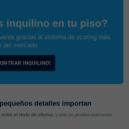
 inquilino en tu piso?
lvente gracias al sistema de scoring más
e del mercado
CONTRAR INQUILINO!
s pequeños detalles importan
entre el resto de ofertas
, y esto es posible realizando