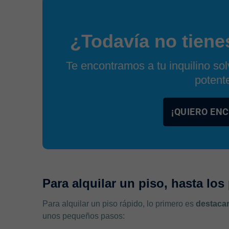
¿Todavía no tienes
Te encontramos a tu inquilino so
potent
¡QUIERO EN
Para alquilar un piso, hasta lo
Para alquilar un piso rápido, lo primero es
destacar 
unos pequeños pasos: