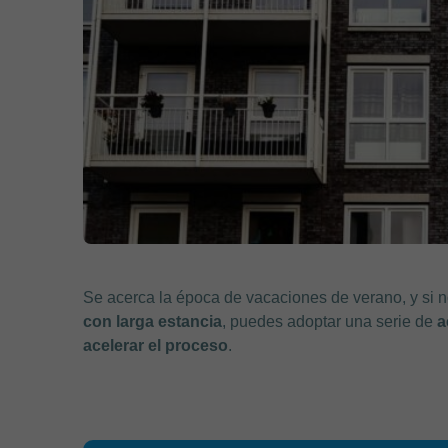
Se acerca la época de vacaciones de verano, y si 
con larga estancia
, puedes adoptar una serie de
a
acelerar el proceso
.