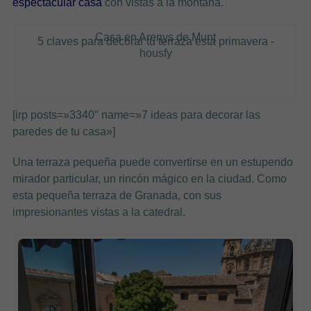
espectacular casa
con vistas a la montaña.
Casa en Arenys de Munt
5 claves para decorar tu terraza esta primavera -
housfy
[irp posts=»3340″ name=»7 ideas para decorar las
paredes de tu casa»]
Una terraza pequeña puede convertirse en un estupendo
mirador particular, un rincón mágico en la ciudad. Como
esta pequeña terraza de Granada, con sus
impresionantes vistas a la catedral.