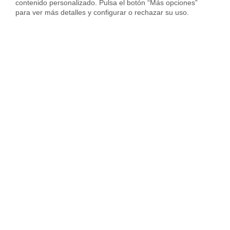
contenido personalizado. Pulsa el botón “Más opciones” 
Sergi Campos es General Manager de
para ver más detalles y configurar o rechazar su uso.
Real Estate en Housfy y experto en
compraventa y mercado inmobiliario.
Lidera la transformación del sector a
través de tecnología, transparencia y eficiencia operativa.
Participa en medios como La Vanguardia analizando la
evolución de la vivienda, las tendencias residenciales y el
impacto económico en compradores y propietarios.
Deja una respuesta