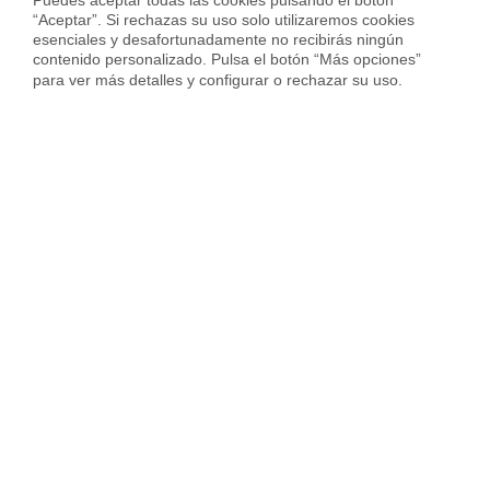
Puedes aceptar todas las cookies pulsando el botón 
“Aceptar”. Si rechazas su uso solo utilizaremos cookies 
esenciales y desafortunadamente no recibirás ningún 
contenido personalizado. Pulsa el botón “Más opciones” 
para ver más detalles y configurar o rechazar su uso.
Guarda mi nombre, correo electrónico y web en este
navegador para la próxima vez que comente.