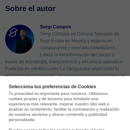
Sergi Campos
Sergi Campos es General Manager de
Real Estate en Housfy y experto en
compraventa y mercado inmobiliario.
Lidera la transformación del sector a
través de tecnología, transparencia y eficiencia operativa.
Participa en medios como La Vanguardia analizando la
evolución de la vivienda, las tendencias residenciales y el
impacto económico en compradores y propietarios.
Selecciona tus preferencias de Cookies
Tu privacidad es importante para nosotros. Utilizamos 
cookies propias y de terceros para brindarte una 
experiencia más relevante, mejorar nuestro sitio web y 
analizar su rendimiento, facilitar la contratación y realización 
de nuestros servicios y ofrecer contenido y publicidad 
personalizada.

Deja una respuesta