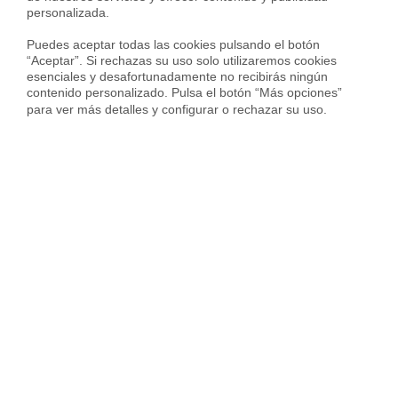
personalizada.

Puedes aceptar todas las cookies pulsando el botón 
“Aceptar”. Si rechazas su uso solo utilizaremos cookies 
esenciales y desafortunadamente no recibirás ningún 
contenido personalizado. Pulsa el botón “Más opciones” 
para ver más detalles y configurar o rechazar su uso.
Gestiona cualquier
operación inmobiliaria
con Housfy
Vende, alquila, compra o
hipotécate. Rápido, fácil y
cómodo
CONÓCENOS