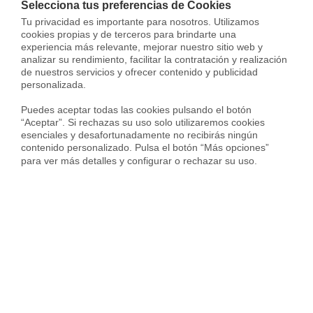
Selecciona tus preferencias de Cookies
Tu privacidad es importante para nosotros. Utilizamos 
Solicitar hipoteca
cookies propias y de terceros para brindarte una 
experiencia más relevante, mejorar nuestro sitio web y 
analizar su rendimiento, facilitar la contratación y realización 
de nuestros servicios y ofrecer contenido y publicidad 
personalizada.

Todos los cálculos son estimados y se proporcionan sólo con
fines informativos. Las cantidades reales pueden variar.
Puedes aceptar todas las cookies pulsando el botón 
“Aceptar”. Si rechazas su uso solo utilizaremos cookies 
esenciales y desafortunadamente no recibirás ningún 
contenido personalizado. Pulsa el botón “Más opciones” 
Ubicación
para ver más detalles y configurar o rechazar su uso.
Carrer d'Anglesola,
Les Corts,
Barcelona