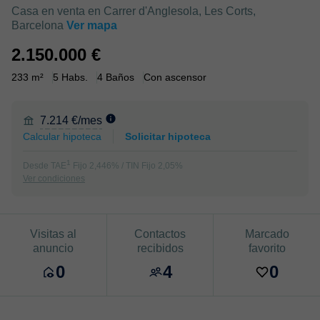
Casa en venta en Carrer d'Anglesola, Les Corts,
Barcelona
Ver mapa
2.150.000 €
233 m²
5 Habs.
4 Baños
Con ascensor
7.214 €/mes
Calcular hipoteca
Solicitar hipoteca
1
Desde TAE
Fijo 2,446% / TIN Fijo 2,05%
Ver condiciones
Visitas al
Contactos
Marcado
anuncio
recibidos
favorito
0
4
0