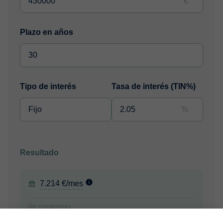
€
Plazo en años
Tipo de interés
Tasa de interés (TIN%)
%
Resultado
7.214 €/mes
Ver condiciones