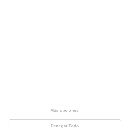
Sobre Housfy
Housfy Blog
Más opciones
Trabaja en Housfy
Denegar Todo