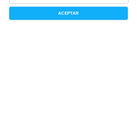
Trabaja como agente PRO
ACEPTAR
Press
Opiniones
Otros servicios
Inmobiliaria
Hipoteca fija
Hipoteca variable
Hipoteca mixta
Herencias
Divorcios
Administración de fincas