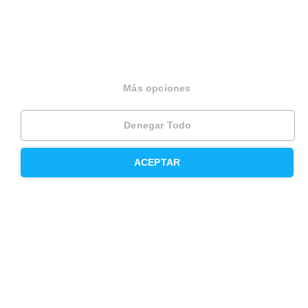
Otros servicios
Inmobiliaria
Hipoteca fija
Más opciones
Hipoteca variable
Denegar Todo
Hipoteca mixta
Herencias
ACEPTAR
Divorcios
Administración de fincas
Modelos de contrato de alquiler
Seguros