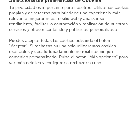
Selecciona tus preferencias de Cookies
Tu privacidad es importante para nosotros. Utilizamos cookies 
Piso en Carrer de Juan Gris, Son Cotoner, Palma de Mallorca
propias y de terceros para brindarte una experiencia más 
relevante, mejorar nuestro sitio web y analizar su 
340.000 €
rendimiento, facilitar la contratación y realización de nuestros 
103 m²
2 Habs.
2 Baños
servicios y ofrecer contenido y publicidad personalizada.

Puedes aceptar todas las cookies pulsando el botón 
“Aceptar”. Si rechazas su uso solo utilizaremos cookies 
esenciales y desafortunadamente no recibirás ningún 
contenido personalizado. Pulsa el botón “Más opciones” para 
ver más detalles y configurar o rechazar su uso.
Housfy
Inmobiliarias
Venta viviendas
Illes Balears
Palma de Mallorca
Es Forti - Son Cotoner - Son Dameto
Vivir en Es Forti - Son Cotoner - Son Dameto
Top distritos en la ciudad de Palma de Mallorca
Top ci