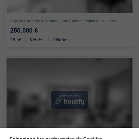
Bajo en Carrer de la Trobada, Son Cotoner, Palma de Mallorca
250.000 €
99 m²
3 Habs.
2 Baños
Vendida con