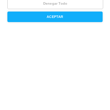
Denegar Todo
Trabaja como agente PRO
Press
ACEPTAR
Opiniones
Otros servicios
Inmobiliaria
Hipoteca fija
Hipoteca variable
Hipoteca mixta
Herencias
Divorcios