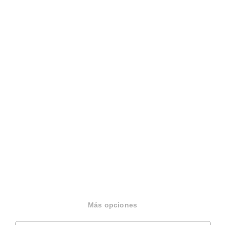
Sobre Housfy
Housfy Blog
Más opciones
Trabaja en Housfy