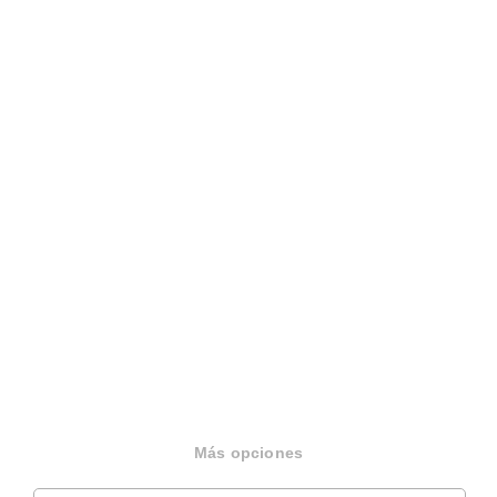
Sobre Housfy
Housfy Blog
Más opciones
Trabaja en Housfy