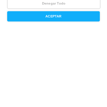
Denegar Todo
Trabaja como agente PRO
Press
ACEPTAR
Opiniones
Otros servicios
Inmobiliaria
Hipoteca fija
Hipoteca variable
Hipoteca mixta
Herencias
Divorcios