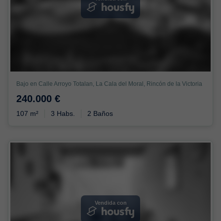
Bajo en Calle Arroyo Totalan, La Cala del Moral, Rincón de la Victoria
240.000 €
107 m²
3 Habs.
2 Baños
Vendida con