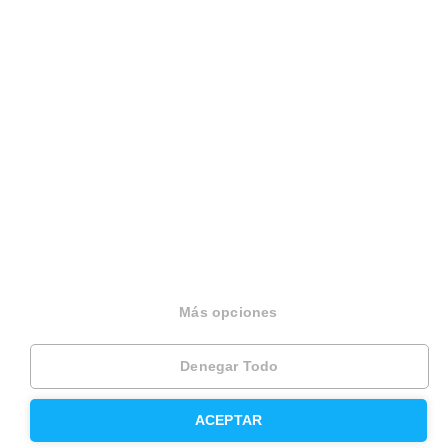
Trabaja como agente PRO
Press
Opiniones
Otros servicios
Inmobiliaria
Hipoteca fija
Más opciones
Hipoteca variable
Hipoteca mixta
Denegar Todo
Herencias
ACEPTAR
Divorcios