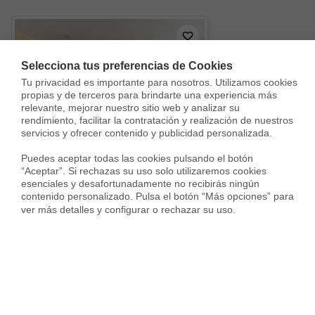
Selecciona tus preferencias de Cookies
Tu privacidad es importante para nosotros. Utilizamos cookies 
propias y de terceros para brindarte una experiencia más 
relevante, mejorar nuestro sitio web y analizar su 
rendimiento, facilitar la contratación y realización de nuestros 
servicios y ofrecer contenido y publicidad personalizada.

Puedes aceptar todas las cookies pulsando el botón 
Piso en Calle Edward Elgar, La Princesa - Huelin, Málaga
“Aceptar”. Si rechazas su uso solo utilizaremos cookies 
385.000 €
395.000 €
esenciales y desafortunadamente no recibirás ningún 
contenido personalizado. Pulsa el botón “Más opciones” para 
96 m²
2 Habs.
2 Baños
ver más detalles y configurar o rechazar su uso.
Vivir en Rincón de la Victoria