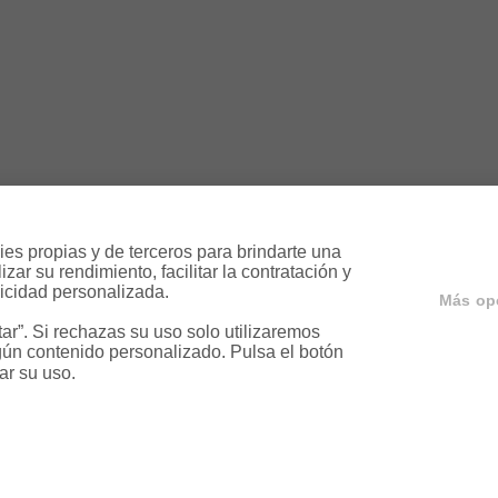
es propias y de terceros para brindarte una 
ar su rendimiento, facilitar la contratación y 
icidad personalizada.

Más op
r”. Si rechazas su uso solo utilizaremos 
ún contenido personalizado. Pulsa el botón 
ar su uso.
ervicios
Servicios en tu ciud