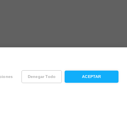
ciones
Denegar Todo
ACEPTAR
ad
Contacta con Housfy