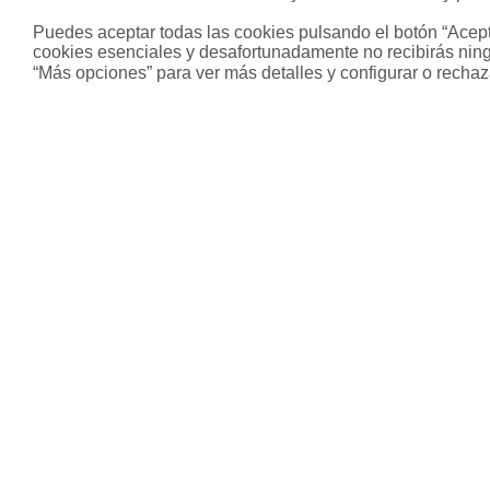
Puedes aceptar todas las cookies pulsando el botón “Acepta
cookies esenciales y desafortunadamente no recibirás ning
“Más opciones” para ver más detalles y configurar o rechaz
Sobre Housfy
Otros s
Housfy Blog
Inmobiliari
Trabaja en Housfy
Hipoteca fi
Trabaja como agente PRO
Hipoteca v
Press
Hipoteca m
Opiniones
Herencias
Divorcios