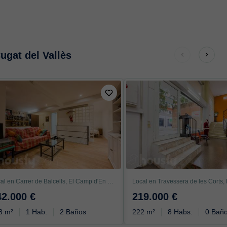
ugat del Vallès
Local en Carrer de Balcells, El Camp d'En Grassot i Gràcia Nova, Barcelona
42.000 €
219.000 €
8 m²
1 Hab.
2 Baños
222 m²
8 Habs.
0 Bañ