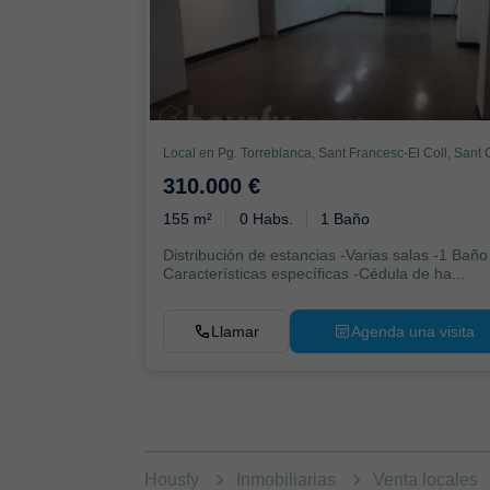
310.000 €
155 m²
0 Habs.
1 Baño
Distribución de estancias -Varias salas -1 Baño
Características específicas -Cédula de ha...
Llamar
Agenda una visita
Housfy
Inmobiliarias
Venta locales