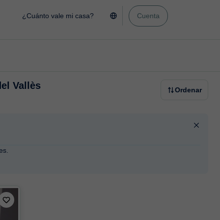
¿Cuánto vale mi casa?
Cuenta
el Vallès
Ordenar
es.