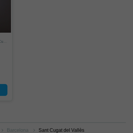
Local en Pg. Torreblanca, Sant Francesc-El Coll, Sant Cugat del Vallès
Barcelona
Sant Cugat del Vallès