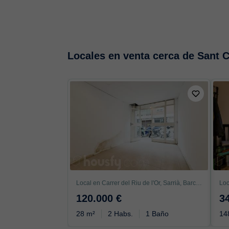
Locales en venta cerca de Sant C
Local en Carrer del Riu de l'Or, Sarrià, Barcelona
120.000 €
3
28 m²
2 Habs.
1 Baño
14