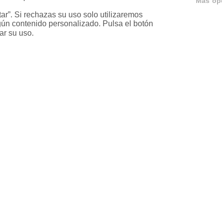
Más op
r”. Si rechazas su uso solo utilizaremos 
ún contenido personalizado. Pulsa el botón 
ar su uso.
ervicios
Servicios en tu ciud
a
Vende tu piso en Barcelona
ja
Vende tu piso en Madrid
ariable
Alquila tu vivienda en Barcelo
ixta
Alquila tu vivienda en Madrid
Compra un piso en Barcelona
Compra un piso en Madrid