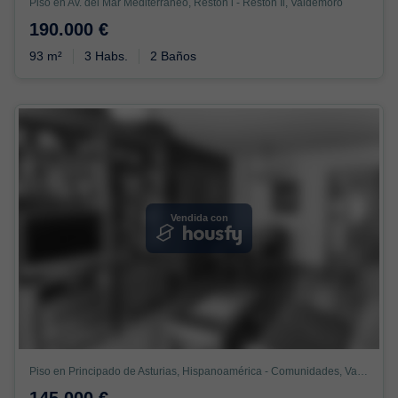
Piso en Av. del Mar Mediterráneo, Restón i - Restón Ii, Valdemoro
190.000 €
93 m²
3 Habs.
2 Baños
Vendida con
Piso en Principado de Asturias, Hispanoamérica - Comunidades, Valdemoro
145.000 €