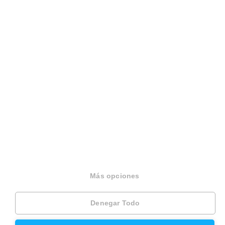
Hipoteca fija
Hipoteca variable
Hipoteca mixta
Herencias
Divorcios
Administración de fincas
Modelos de contrato de alquiler
Seguros
Servicios en tu ciudad
Más opciones
Vende tu piso en Barcelona
Denegar Todo
Vende tu piso en Madrid