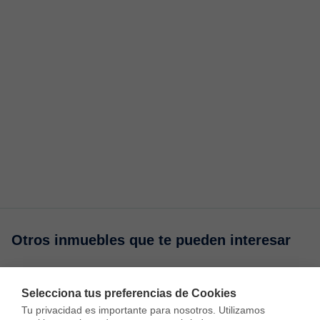
Otros inmuebles que te pueden interesar
Áticos en venta en Vilafranca del Penedès
Selecciona tus preferencias de Cookies
Casas en venta en Vilafranca del Penedès
Tu privacidad es importante para nosotros. Utilizamos 