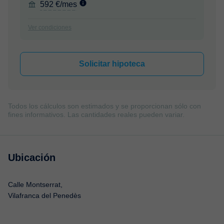
592 €/mes
Ver condiciones
Solicitar hipoteca
Todos los cálculos son estimados y se proporcionan sólo con
fines informativos. Las cantidades reales pueden variar.
Ubicación
Calle Montserrat,
Vilafranca del Penedès