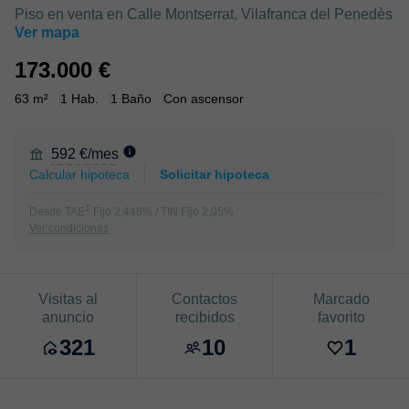
Piso en venta en Calle Montserrat, Vilafranca del Penedès
Ver mapa
173.000 €
63 m²
1 Hab.
1 Baño
Con ascensor
592 €/mes
Calcular hipoteca
Solicitar hipoteca
1
Desde TAE
Fijo 2,446% / TIN Fijo 2,05%
Ver condiciones
Visitas al
Contactos
Marcado
anuncio
recibidos
favorito
321
10
1