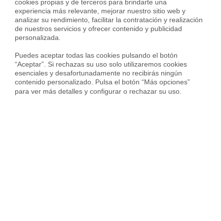
cookies propias y de terceros para brindarte una 
Dúplex en venta en Vilafranca del Penedès
experiencia más relevante, mejorar nuestro sitio web y 
analizar su rendimiento, facilitar la contratación y realización 
Pisos en venta en Vilafranca del Penedès
de nuestros servicios y ofrecer contenido y publicidad 
Viviendas en venta en Vilafranca del Penedès
personalizada.

Pisos en venta en Abrera
Puedes aceptar todas las cookies pulsando el botón 
“Aceptar”. Si rechazas su uso solo utilizaremos cookies 
Pisos en venta en Badalona
esenciales y desafortunadamente no recibirás ningún 
contenido personalizado. Pulsa el botón “Más opciones” 
Pisos en venta en Barcelona
para ver más detalles y configurar o rechazar su uso.
Pisos en venta en Castelldefels
Pisos en venta en Cerdanyola Del Vallès
Pisos en venta en Cornellà De Llobregat
Pisos en venta en Esparreguera
Pisos en venta en Esplugues De Llobregat
Pisos en venta en Gavà
Pisos en venta en Granollers
Pisos en venta en Igualada