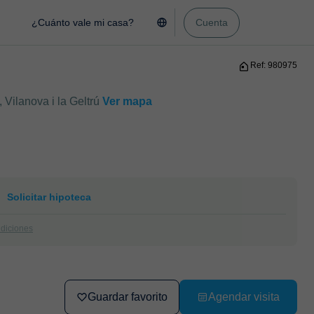
¿Cuánto vale mi casa?
Cuenta
Ref: 980975
 Vilanova i la Geltrú
Ver mapa
Solicitar hipoteca
ndiciones
Guardar favorito
Agendar visita