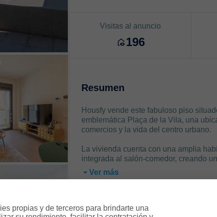
Visitas al anuncio
196
Resumen
Housfy vende este fabuloso piso situado
emblemática Plaça de la Vila, una ubica
comercios y la vida del centro urbano.
La vivienda cuenta con una amplia hab
integrada al salón-comedor, creando un
Ver más
es propias y de terceros para brindarte una 
ar su rendimiento, facilitar la contratación y 