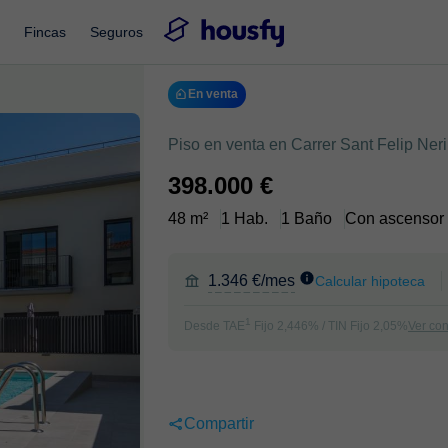
Fincas
Seguros
En venta
Piso en venta en Carrer Sant Felip Neri,
398.000 €
48 m²
1 Hab.
1 Baño
Con ascensor
1.346 €/mes
Calcular hipoteca
1
Desde TAE
Fijo 2,446% / TIN Fijo 2,05%
Ver co
Compartir