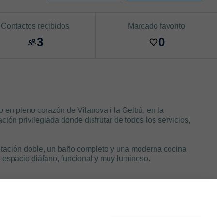
Contactos recibidos
Marcado favorito
3
0
 en pleno corazón de Vilanova i la Geltrú, en la
ción privilegiada donde disfrutar de todos los servicios,
itación doble, un baño completo y una moderna cocina
 espacio diáfano, funcional y muy luminoso.