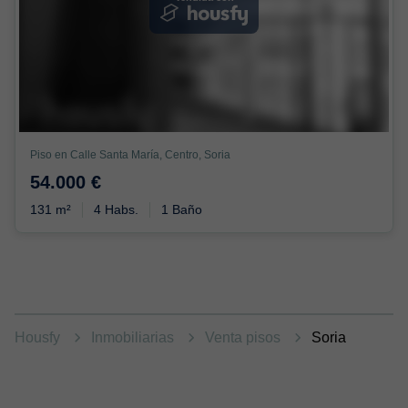
Piso en Calle Santa María, Centro, Soria
54.000 €
131 m²
4 Habs.
1 Baño
Housfy
Inmobiliarias
Venta pisos
Soria