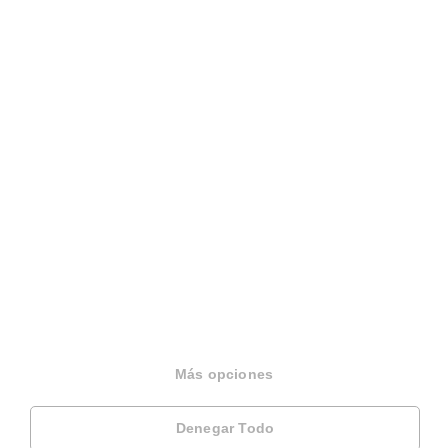
Sobre Housfy
Housfy Blog
Trabaja en Housfy
Más opciones
Trabaja como agente PRO
Denegar Todo
Press