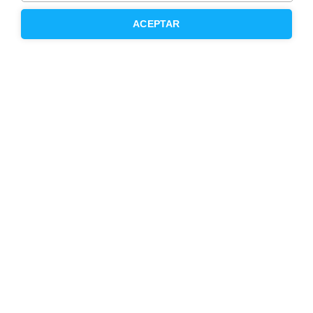
Opiniones
ACEPTAR
Otros servicios
Inmobiliaria
Hipoteca fija
Hipoteca variable
Hipoteca mixta
Herencias
Divorcios
Administración de fincas
Modelos de contrato de alquiler