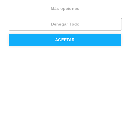
Trabaja en Housfy
Más opciones
Trabaja como agente PRO
Denegar Todo
Press
ACEPTAR
Opiniones
Otros servicios
Inmobiliaria
Hipoteca fija
Hipoteca variable
Hipoteca mixta
Herencias