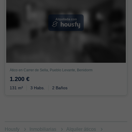
Alquilada con
Ático en Carrer de Sella, Pueblo Levante, Benidorm
1.200 €
131 m²
3 Habs.
2 Baños
Housfy
Inmobiliarias
Alquiler áticos