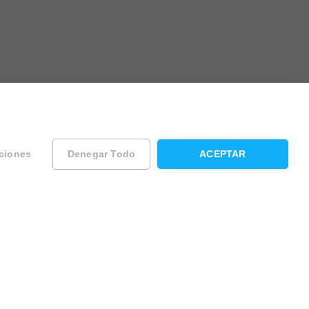
ciones
Denegar Todo
ACEPTAR
ad
Contacta con Housfy