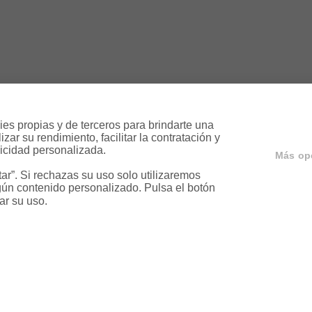
es propias y de terceros para brindarte una 
ar su rendimiento, facilitar la contratación y 
icidad personalizada.

Más op
r”. Si rechazas su uso solo utilizaremos 
ún contenido personalizado. Pulsa el botón 
ar su uso.
ervicios
Servicios en tu ciud