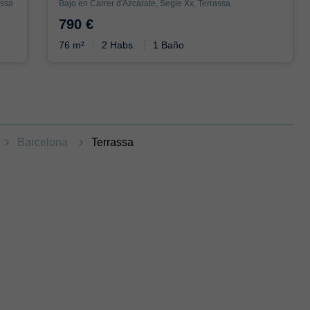
assa
Bajo en Carrer d'Azcárate, Segle Xx, Terrassa
790 €
76 m²
2 Habs.
1 Baño
Barcelona
Terrassa