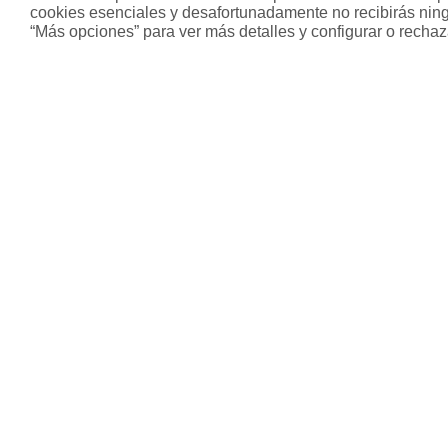
cookies esenciales y desafortunadamente no recibirás ning
“Más opciones” para ver más detalles y configurar o rechaz
Sobre Housfy
Otros s
Housfy Blog
Inmobiliari
Trabaja en Housfy
Hipoteca fi
Trabaja como agente PRO
Hipoteca v
Press
Hipoteca m
Opiniones
Herencias
Divorcios
Administra