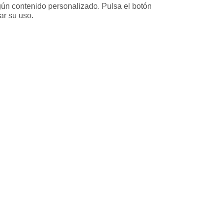
ún contenido personalizado. Pulsa el botón 
ar su uso.
ervicios
Servicios en tu ciud
a
Vende tu piso en Barcelona
ja
Vende tu piso en Madrid
ariable
Alquila tu vivienda en Barcelo
ixta
Alquila tu vivienda en Madrid
Compra un piso en Barcelona
Compra un piso en Madrid
ción de fincas
Precio de la vivienda en Barce