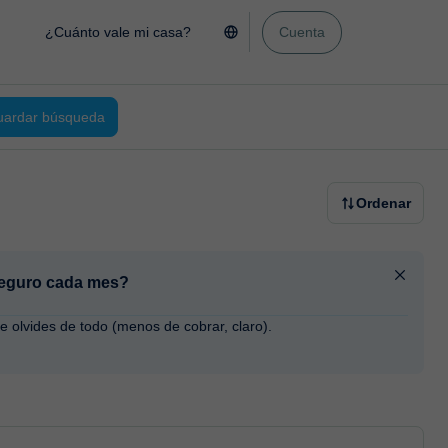
¿Cuánto vale mi casa?
Cuenta
ardar búsqueda
Ordenar
 seguro cada mes?
te olvides de todo (menos de cobrar, claro).