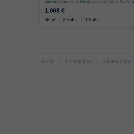
Bajo en Carrer de las Navas de Tolosa, Segle Xx, Terr
1.068 €
58 m²
2 Habs.
1 Baño
Housfy
Inmobiliarias
Alquiler bajos