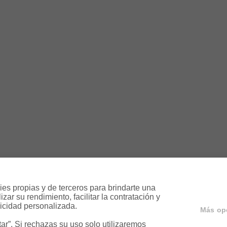
es propias y de terceros para brindarte una 
ar su rendimiento, facilitar la contratación y 
icidad personalizada.

Más op
r”. Si rechazas su uso solo utilizaremos 