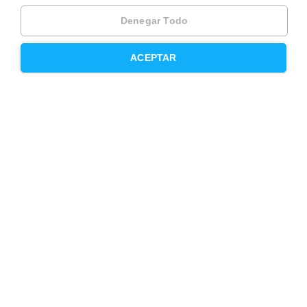
Otros servicios
Denegar Todo
ACEPTAR
Inmobiliaria
Hipoteca fija
Hipoteca variable
Hipoteca mixta
Herencias
Divorcios
Administración de fincas
Modelos de contrato de alquiler
Seguros