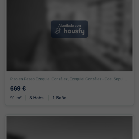
Alquilada con
Piso en Paseo Ezequiel González, Ezequiel González - Cde. Sepulveda, Segovia
669 €
91 m²
3 Habs.
1 Baño