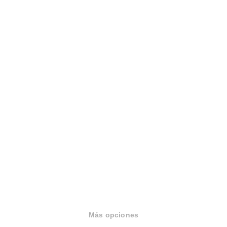
Sobre Housfy
Housfy Blog
Trabaja en Housfy
Trabaja como agente PRO
Press
Opiniones
Más opciones