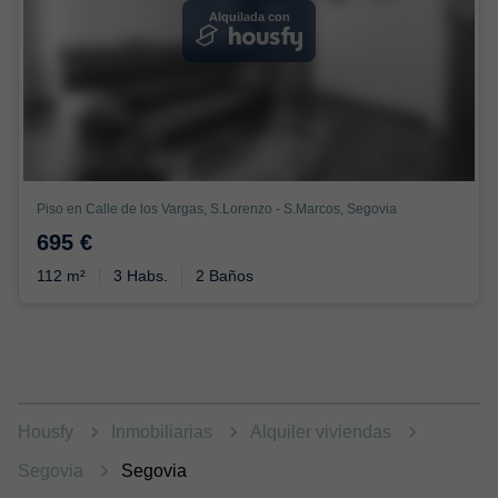
Alquilada con
Piso en Calle de los Vargas, S.Lorenzo - S.Marcos, Segovia
695 €
112 m²
3 Habs.
2 Baños
Housfy
Inmobiliarias
Alquiler viviendas
Segovia
Segovia