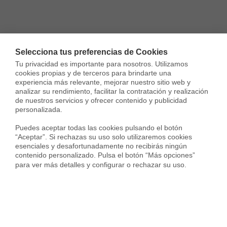
Viviendas en alquiler cerca de
Segovia
Selecciona tus preferencias de Cookies
Tu privacidad es importante para nosotros. Utilizamos 
cookies propias y de terceros para brindarte una 
experiencia más relevante, mejorar nuestro sitio web y 
¡Nueva!
analizar su rendimiento, facilitar la contratación y realización 
de nuestros servicios y ofrecer contenido y publicidad 
personalizada.

Puedes aceptar todas las cookies pulsando el botón 
“Aceptar”. Si rechazas su uso solo utilizaremos cookies 
esenciales y desafortunadamente no recibirás ningún 
contenido personalizado. Pulsa el botón “Más opciones” 
para ver más detalles y configurar o rechazar su uso.
Dúplex en Calle del Cerrillo, Zona Centro, Moralzarzal
1.150 €
72 m²
2 Habs.
2 Baños