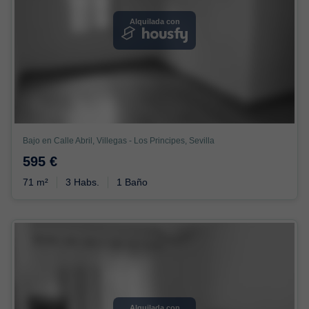
Alquilada con
Bajo en Calle Abril, Villegas - Los Principes, Sevilla
595 €
71 m²
3 Habs.
1 Baño
Alquilada con