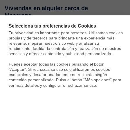
Viviendas en alquiler cerca de
Macarena
Selecciona tus preferencias de Cookies
Tu privacidad es importante para nosotros. Utilizamos cookies 
¡Nueva!
propias y de terceros para brindarte una experiencia más 
relevante, mejorar nuestro sitio web y analizar su 
rendimiento, facilitar la contratación y realización de nuestros 
servicios y ofrecer contenido y publicidad personalizada.

Puedes aceptar todas las cookies pulsando el botón 
“Aceptar”. Si rechazas su uso solo utilizaremos cookies 
esenciales y desafortunadamente no recibirás ningún 
contenido personalizado. Pulsa el botón “Más opciones” para 
ver más detalles y configurar o rechazar su uso.
Piso en Calle Tigris, Alcalde L. Uruñuela - Palacio de Congresos, Sevilla
900 €
96 m²
2 Habs.
1 Baño