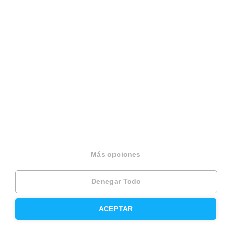
Trabaja en Housfy
Trabaja como agente PRO
Press
Opiniones
Otros servicios
Inmobiliaria
Hipoteca fija
Más opciones
Hipoteca variable
Denegar Todo
Hipoteca mixta
Herencias
ACEPTAR
Divorcios