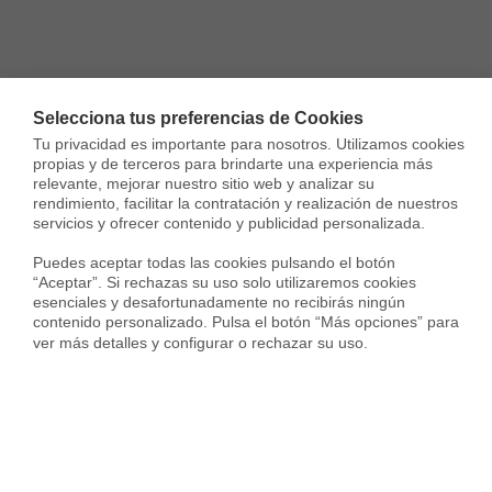
Vivir en La Palmera - Los Bermejales
Selecciona tus preferencias de Cookies
Tu privacidad es importante para nosotros. Utilizamos cookies 
propias y de terceros para brindarte una experiencia más 
Top distritos en la ciudad de Sevilla
Top ciudades en to
relevante, mejorar nuestro sitio web y analizar su 
rendimiento, facilitar la contratación y realización de nuestros 
servicios y ofrecer contenido y publicidad personalizada.

Alquiler Viviendas en Sevilla Este
Puedes aceptar todas las cookies pulsando el botón 
Alquiler Viviendas en Macarena
“Aceptar”. Si rechazas su uso solo utilizaremos cookies 
esenciales y desafortunadamente no recibirás ningún 
Alquiler Viviendas en Nervión
contenido personalizado. Pulsa el botón “Más opciones” para 
ver más detalles y configurar o rechazar su uso.