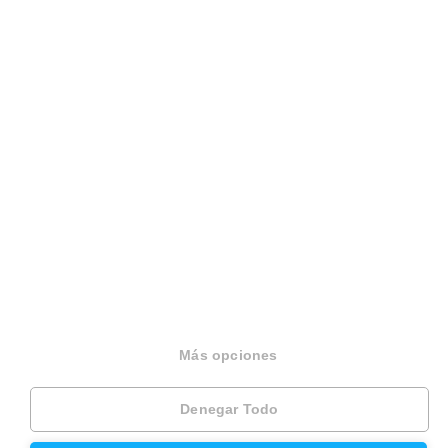
Sobre Housfy
Housfy Blog
Trabaja en Housfy
Trabaja como agente PRO
Press
Opiniones
Otros servicios
Más opciones
Inmobiliaria
Denegar Todo
Hipoteca fija