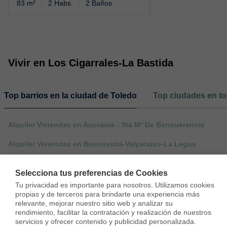
83 m²
2 Habs.
2 Baños
Vivir en Los Cigarrales-La Bastida
Top barrios en la ciudad de Toledo
Top ciudades en to
Alquiler Viviendas en Azucaica - Sta Mª De Benquerencia
Alquiler Viviendas en Buenavista-Valparaíso-La Legua
Alquiler Viviendas en Los Cigarrales-La Bastida
Selecciona tus preferencias de Cookies
Tu privacidad es importante para nosotros. Utilizamos cookies 
propias y de terceros para brindarte una experiencia más 
relevante, mejorar nuestro sitio web y analizar su 
rendimiento, facilitar la contratación y realización de nuestros 
servicios y ofrecer contenido y publicidad personalizada.
