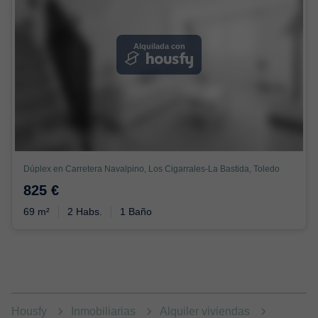
Alquilada con
Dúplex en Carretera Navalpino, Los Cigarrales-La Bastida, Toledo
825 €
69 m²
2 Habs.
1 Baño
Housfy
Inmobiliarias
Alquiler viviendas