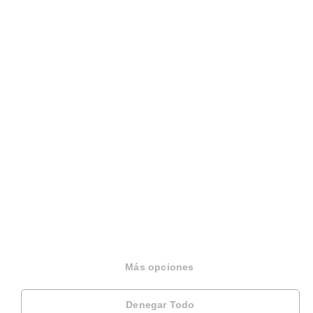
Sobre Housfy
Housfy Blog
Trabaja en Housfy
Trabaja como agente PRO
Press
Opiniones
Más opciones
Otros servicios
Denegar Todo