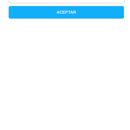
Inmobiliaria
ACEPTAR
Hipoteca fija
Hipoteca variable
Hipoteca mixta
Herencias
Divorcios
Administración de fincas
Modelos de contrato de alquiler
Seguros
Servicios en tu ciudad