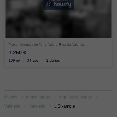
Piso en Avinguda de Peris i Valero, Russafa, Valencia
1.250 €
109 m²
3 Habs.
2 Baños
Housfy
Inmobiliarias
Alquiler viviendas
València
Valencia
L'Eixample