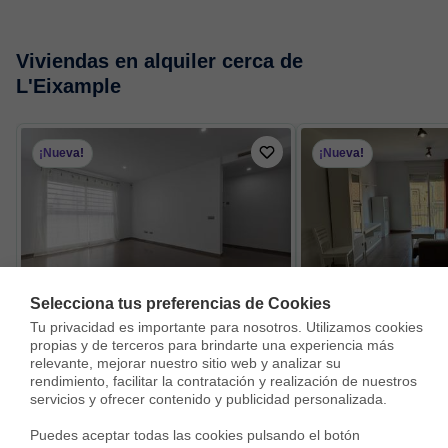
Viviendas en alquiler cerca de
L'Eixample
¡Nueva!
¡Nueva!
Selecciona tus preferencias de Cookies
Tu privacidad es importante para nosotros. Utilizamos cookies 
Bajo en Carrer de la Unió Musical de Massamagrell, Massamagrell
propias y de terceros para brindarte una experiencia más 
850 €
900 €
relevante, mejorar nuestro sitio web y analizar su 
rendimiento, facilitar la contratación y realización de nuestros 
66 m²
2 Habs.
1 Baño
95 m²
3 Habs.
servicios y ofrecer contenido y publicidad personalizada.

Puedes aceptar todas las cookies pulsando el botón 