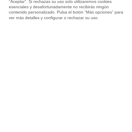
“Aceptar”. Si rechazas su uso solo utilizaremos cookies 
esenciales y desafortunadamente no recibirás ningún 
contenido personalizado. Pulsa el botón “Más opciones” para 
Vivir en L'Eixample
ver más detalles y configurar o rechazar su uso.
Top distritos en la ciudad de Valencia
Top ciudades en 
Alquiler Viviendas en Poblats Marítims
Alquiler Viviendas en Extramurs