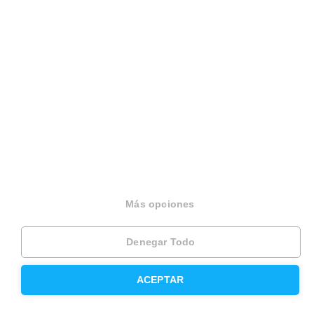
Housfy Blog
Trabaja en Housfy
Trabaja como agente PRO
Press
Opiniones
Otros servicios
Más opciones
Inmobiliaria
Hipoteca fija
Denegar Todo
Hipoteca variable
ACEPTAR
Hipoteca mixta