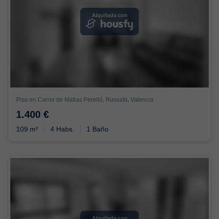
Alquilada con
Piso en Carrer de Matias Perelló, Russafa, Valencia
1.400 €
109 m²
4 Habs.
1 Baño
Alquilada con