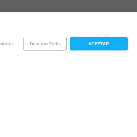
ciones
Denegar Todo
ACEPTAR
ad
Contacta con Housfy
Atención al cliente
Sugerencias y reclamaciones