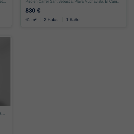
Piso en Avinguda de l'Amerador, Pueblo Español - Coveta Fumá, El Campello
Piso en Carrer Sant Sebastià, Playa Muchavista, El Campello
830 €
61 m²
2 Habs.
1 Baño
Piso en Carrer de Sant Ramon, Campello Pueblo, El Campello