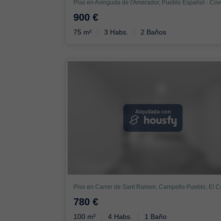
900 €
75 m²
3 Habs.
2 Baños
Alquilada con
780 €
100 m²
4 Habs.
1 Baño