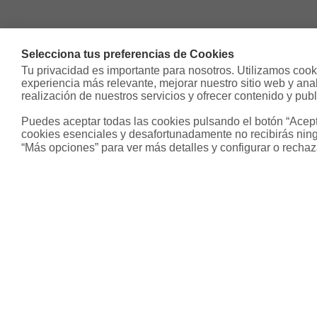
Selecciona tus preferencias de Cookies
Tu privacidad es importante para nosotros. Utilizamos cooki
experiencia más relevante, mejorar nuestro sitio web y analiz
realización de nuestros servicios y ofrecer contenido y publ
Puedes aceptar todas las cookies pulsando el botón “Acepta
cookies esenciales y desafortunadamente no recibirás ning
“Más opciones” para ver más detalles y configurar o rechaz
Sobre Housfy
Otros s
Housfy Blog
Inmobiliari
Trabaja en Housfy
Hipoteca fi