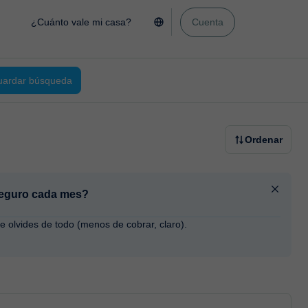
¿Cuánto vale mi casa?
Cuenta
ardar búsqueda
Ordenar
 seguro cada mes?
te olvides de todo (menos de cobrar, claro).