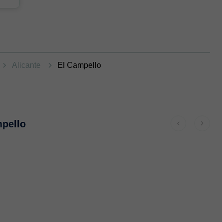
Alicante
El Campello
mpello