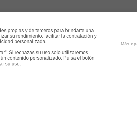
es propias y de terceros para brindarte una 
ar su rendimiento, facilitar la contratación y 
icidad personalizada.

Más op
r”. Si rechazas su uso solo utilizaremos 
ún contenido personalizado. Pulsa el botón 
ar su uso.
ervicios
Servicios en tu ciud
a
Vende tu piso en Barcelona
ja
Vende tu piso en Madrid