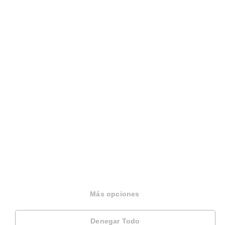
Sobre Housfy
Housfy Blog
Trabaja en Housfy
Trabaja como agente PRO
Press
Opiniones
Más opciones
Otros servicios
Denegar Todo