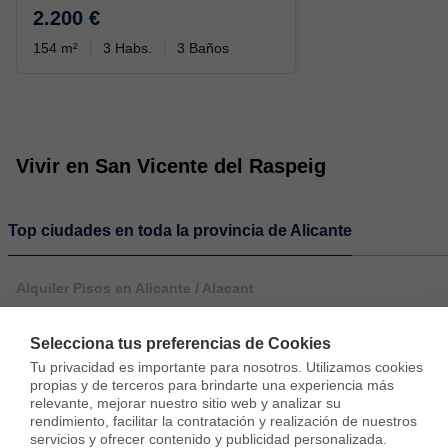
2.200 €
154 m²
3 Habs.
3 Baños
Vivir en San Vicente del Raspeig
Top ciudades en toda la provincia de Alicante
Alquiler Pisos en Alicante / Alacant
Alquiler Pisos en Torrevieja
Selecciona tus preferencias de Cookies
Tu privacidad es importante para nosotros. Utilizamos cookies 
propias y de terceros para brindarte una experiencia más 
relevante, mejorar nuestro sitio web y analizar su 
rendimiento, facilitar la contratación y realización de nuestros 
servicios y ofrecer contenido y publicidad personalizada.
