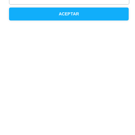
Inmobiliaria
ACEPTAR
Hipoteca fija
Hipoteca variable
Hipoteca mixta
Herencias
Divorcios
Administración de fincas
Modelos de contrato de alquiler
Seguros
Servicios en tu ciudad