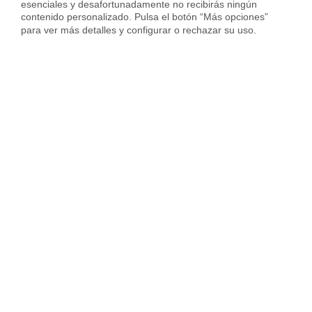
esenciales y desafortunadamente no recibirás ningún 
contenido personalizado. Pulsa el botón “Más opciones” 
para ver más detalles y configurar o rechazar su uso.
Piso en Calle Clavijo, San Adrián - La Cava, Logroño
750 €
72 m²
2 Habs.
2 Baños
Housfy
Inmobiliarias
Alquiler pisos
La Rioja