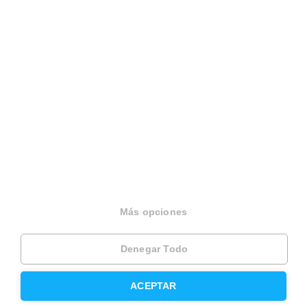
Sobre Housfy
Housfy Blog
Trabaja en Housfy
Trabaja como agente PRO
Press
Opiniones
Más opciones
Otros servicios
Denegar Todo
Inmobiliaria
ACEPTAR
Hipoteca fija