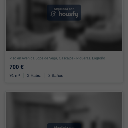
Alquilada con
Piso en Avenida Lope de Vega, Cascajos - Piqueras, Logroño
700 €
91 m²
3 Habs.
2 Baños
Alquilada con