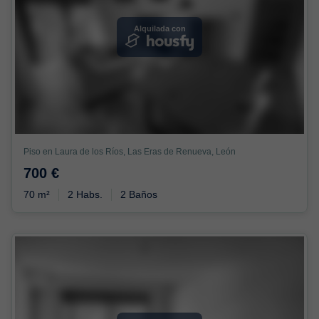
Alquilada con
Piso en Laura de los Ríos, Las Eras de Renueva, León
700 €
70 m²
2 Habs.
2 Baños