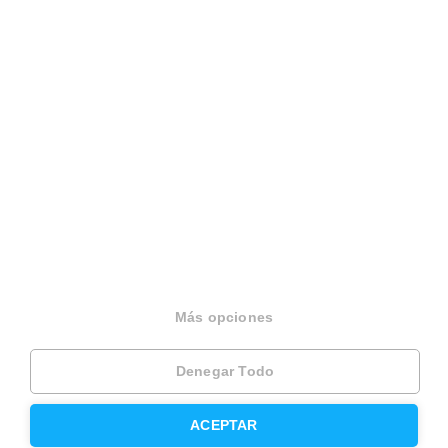
Sobre Housfy
Housfy Blog
Trabaja en Housfy
Trabaja como agente PRO
Press
Opiniones
Más opciones
Denegar Todo
Otros servicios
ACEPTAR
Inmobiliaria