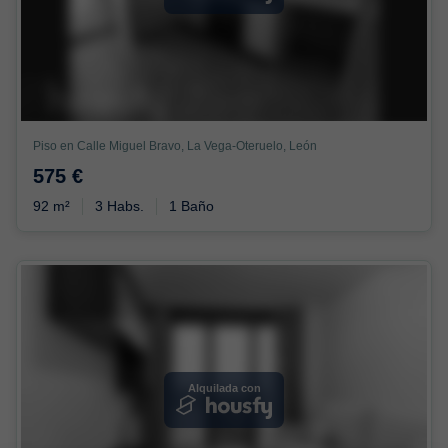
Piso en Calle Miguel Bravo, La Vega-Oteruelo, León
575 €
92 m²
3 Habs.
1 Baño
Alquilada con