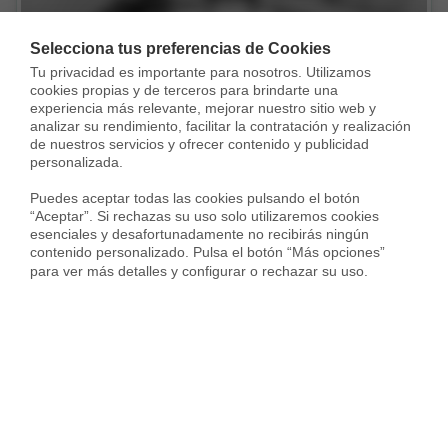
Selecciona tus preferencias de Cookies
Tu privacidad es importante para nosotros. Utilizamos 
cookies propias y de terceros para brindarte una 
experiencia más relevante, mejorar nuestro sitio web y 
Piso en Laura de los Ríos, Las Eras de Renueva, León
analizar su rendimiento, facilitar la contratación y realización 
695 €
de nuestros servicios y ofrecer contenido y publicidad 
personalizada.

70 m²
2 Habs.
2 Baños
Puedes aceptar todas las cookies pulsando el botón 
“Aceptar”. Si rechazas su uso solo utilizaremos cookies 
esenciales y desafortunadamente no recibirás ningún 
contenido personalizado. Pulsa el botón “Más opciones” 
para ver más detalles y configurar o rechazar su uso.
Housfy
Inmobiliarias
Alquiler pisos
León